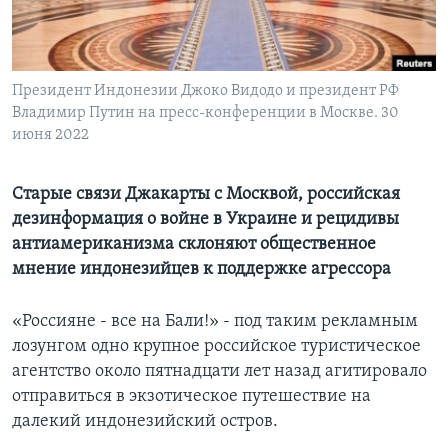
Learning English
СОЦИАЛЬНЫЕ СЕТИ
Президент Индонезии Джоко Видодо и президент РФ
Владимир Путин на пресс-конференции в Москве. 30
июня 2022
Языки
Старые связи Джакарты с Москвой, российская
дезинформация о войне в Украине и рецидивы
антиамериканизма склоняют общественное
мнение индонезийцев к поддержке агрессора
«Россияне - все на Бали!» - под таким рекламным
лозунгом одно крупное российское туристическое
агентство около пятнадцати лет назад агитировало
отправиться в экзотическое путешествие на
далекий индонезийский остров.