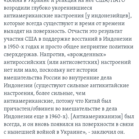
«Война в Украине и реакция на неё США/НАТО
возродили глубоко укоренившиеся
антиамериканские настроения [у индонезийцев],
которые всегда существуют и время от времени
выходят на поверхность. Отчасти это результат
участия США в поддержке восстаний в Индонезии
в 1950-х годах и просто общее неприятие политики
сверхдержав. Напротив, «врожденных»
антироссийских (или антисоветских) настроений
нет или мало, поскольку нет истории
вмешательства России во внутренние дела
Индонезии (существуют сильные антикитайские
настроения, более сильные, чем
антиамериканские, потому что Китай был
причастен/обвинен во вмешательстве в дела
Индонезии еще в 1960-х). [Антиамериканизм] был
всегда, и он вновь появился на поверхности в связи
с нынешней войной в Украине», - заключил он.