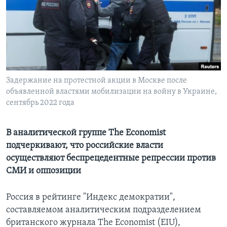
Learning English
СОЦИАЛЬНЫЕ СЕТИ
Задержание на протестной акции в Москве после
объявленной властями мобилизации на войну в Украине,
Языки
сентябрь 2022 года
В аналитической группе The Economist
подчеркивают, что российские власти
осуществляют беспрецедентные репрессии против
СМИ и оппозиции
Россия в рейтинге "Индекс демократии",
составляемом аналитическим подразделением
британского журнала The Economist (EIU),