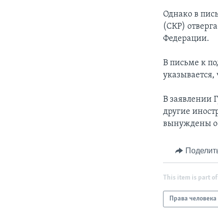
Однако в пис
(СКР) отверг
Федерации.
В письме к п
указывается, 
В заявлении Г
другие иностр
вынуждены ос
Поделит
This item is part of
Права человека