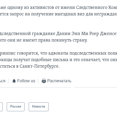
ьме одному из активистов от имени Следственного Ком
ается запрос на получение выездных виз для негражда
одследственной гражданке Дании Энн Ми Роер Дженсе
что они не имеют права покинуть страну.
ринпис говорится, что адвокаты подследственных пола
анцы получат подобные письма и это означает, что он
таться в Санкт-Петербурге.
ься
Follow us
Распечатать
Россия
Новости