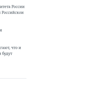
итета России
н Российскои
н
гают, что и
и будут