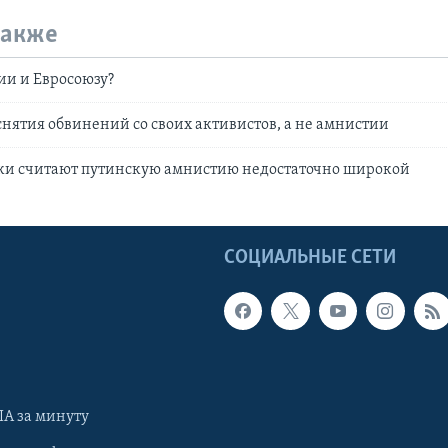
также
сии и Евросоюзу?
снятия обвинений со своих активистов, а не амнистии
и считают путинскую амнистию недостаточно широкой
Ы
СОЦИАЛЬНЫЕ СЕТИ
А за минуту