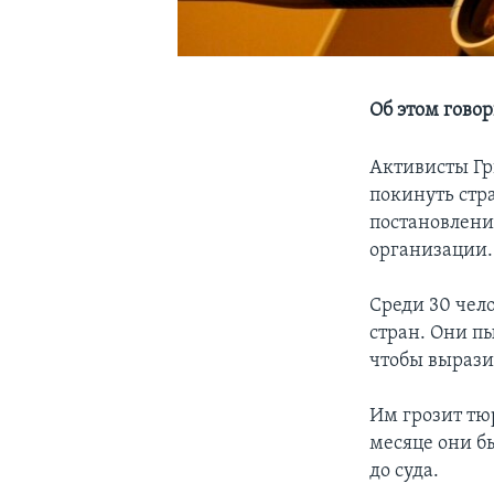
Об этом гово
Активисты Гр
покинуть стра
постановлени
организации.
Среди 30 чело
стран. Они п
чтобы вырази
Им грозит тю
месяце они б
до суда.