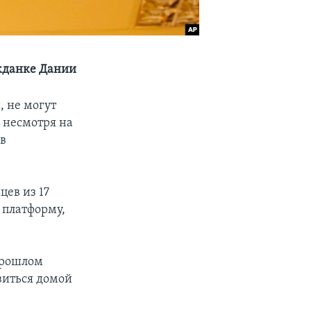
ажданке Дании
, не могут
, несмотря на
 в
цев из 17
 платформу,
 прошлом
виться домой