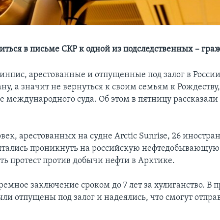
риться в письме СКР к одной из подследственных – гр
инпис, арестованные и отпущенные под залог в России
ну, а значит не вернуться к своим семьям к Рождеству
е международного суда. Об этом в пятницу рассказали
век, арестованных на судне Arctic Sunrise, 26 иностран
ытались проникнуть на российскую нефтедобывающую
ть протест против добычи нефти в Арктике.
ремное заключение сроком до 7 лет за хулиганство. В
ыли отпущены под залог и надеялись, что смогут отпра