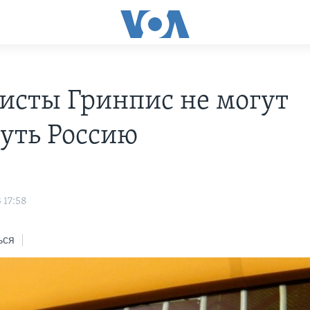
исты Гринпис не могут
уть Россию
 17:58
ься