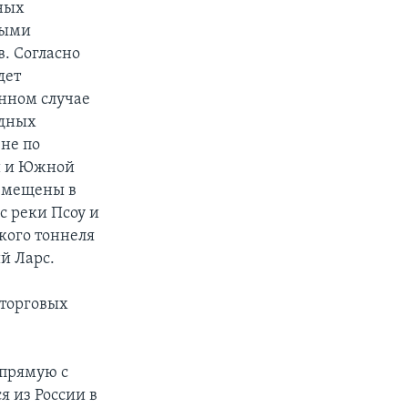
ных
ными
. Согласно
дет
анном случае
одных
не по
ии и Южной
азмещены в
с реки Псоу и
кого тоннеля
й Ларс.
 торговых
апрямую с
я из России в