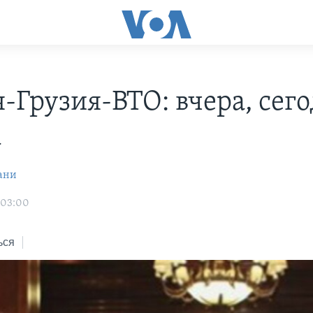
-Грузия-ВТО: вчера, сего
а
ани
 03:00
ься