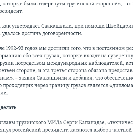
 которые были отвергнуты грузинской стороной», – о
резидент.
, как утверждает Саакашвили, при помощи Швейцарии
, удалось достичь договоренности.
е 1992-93 годов мы достигли того, что в постоянном 
ормацию обо всех грузах, которые входят на суверенн
рузии посредством международных наблюдателей, ко
етьей стороне, и эта третья сторона обязана предоста
ам», – заявил Саакашвили и добавил, что обеспечени
 проходящих через границу грузов является «диплом
зии.
сделать
мглавы грузинского МИДа Серги Капанадзе, «техничес
янул российский президент, касаются выбора частной