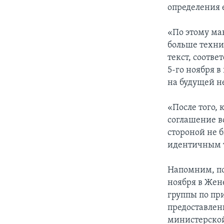
определения 
«По этому ма
больше техни
текст, соотве
5-го ноября 
на будущей н
«После того, 
соглашение в
стороной не 
идентичным т
Напомним, по
ноября в Жен
группы по пр
предоставлен
министерской