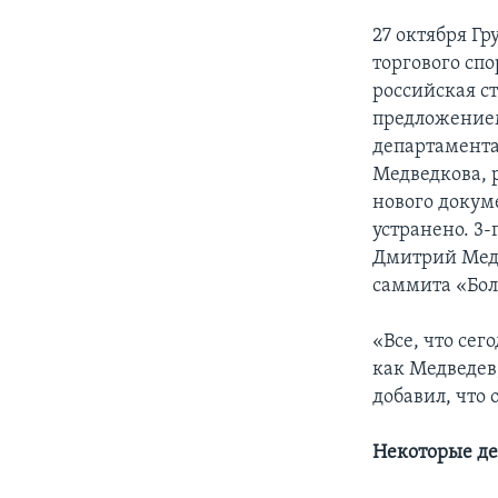
27 октября Г
торгового спо
российская ст
предложением
департамента
Медведкова, 
нового докуме
устранено. 3
Дмитрий Медв
саммита «Бол
«Всe, что се
как Медведев
добавил, что 
Некоторые де