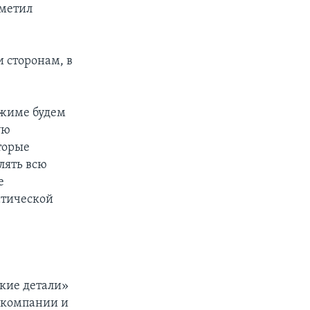
тметил
 сторонам, в
режиме будем
ую
торые
влять всю
е
атической
кие детали»
 компании и