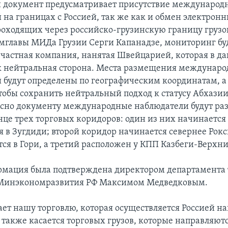
 документ предусматривает присутствие международ
 на границах с Россией, так же как и обмен электрон
оходящих через российско-грузинскую границу грузов
мглавы МИДа Грузии Серги Капанадзе, мониторинг бу
 частная компания, нанятая Швейцарией, которая в д
к нейтральная сторона. Места размещения междунар
 будут определены по географическим координатам, а 
тобы сохранить нейтральный подход к статусу Абхаз
асно документу международные наблюдатели будут р
нце трех торговых коридоров: один из них начинается 
я в Зугдиди; второй коридор начинается севернее Рокс
тся в Гори, а третий расположен у КПП Казбеги-Верхни
мация была подтверждена директором департамента
 Минэкономразвития РФ Максимом Медведковым.
ает нашу торговлю, которая осуществляется Россией н
о также касается торговых грузов, которые направляютс