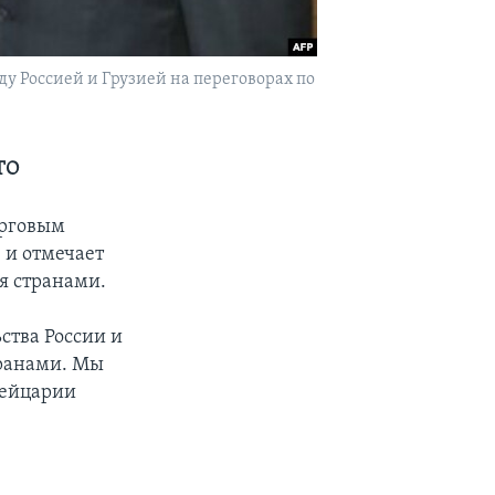
 Россией и Грузией на переговорах по
ТО
орговым
 и отмечает
я странами.
ства России и
транами. Мы
вейцарии