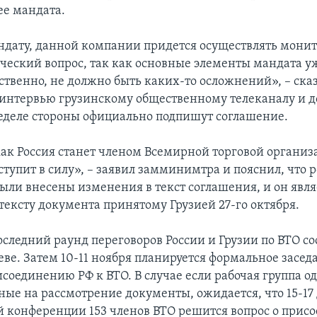
еe мандата.
ндату, данной компании придется осуществлять монит
ческий вопрос, так как основные элементы мандата у
тственно, не должно быть каких-то осложнений», – ска
в интервью грузинскому общественному телеканалу и д
еделе стороны официально подпишут соглашение.
как Россия станет членом Всемирной торговой организ
ступит в силу», – заявил замминимтра и пояснил, что 
были внесены изменения в текст соглашения, и он явля
ексту документа принятому Грузией 27-го октября.
следний раунд переговоров России и Грузии по ВТО сос
еве. Затем 10-11 ноября планируется формальное засед
исоединению РФ к ВТО. В случае если рабочая группа о
ные на рассмотрение документы, ожидается, что 15-17
 конференции 153 членов ВТО решится вопрос о прис