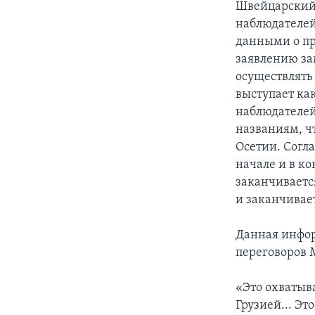
Швейцарский
наблюдателей
данными о пр
заявлению за
осуществлять
выступает ка
наблюдателей
названиям, ч
Осетии. Согл
начале и в ко
заканчиваетс
и заканчивае
Данная инфор
переговоров
«Это охватыв
Грузией... Эт