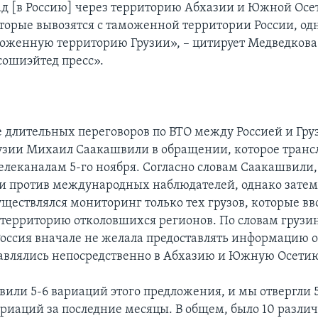
ад [в Россию] через территорию Абхазии и Южной Осе
которые вывозятся с таможенной территории России, од
моженную территорию Грузии», – цитирует Медведкова
сошиэйтед пресс».
е длительных переговоров по ВТО между Россией и Гру
узии Михаил Саакашвили в обращении, которое транс
елеканалам 5-го ноября. Согласно словам Саакашвили
и против международных наблюдателей, однако затем
существлялся мониторинг только тех грузов, которые вв
 территорию отколовшихся регионов. По словам грузи
Россия вначале не желала предоставлять информацию о 
авлялись непосредственно в Абхазию и Южную Осетию
вили 5-6 вариаций этого предложения, и мы отвергли 
риаций за последние месяцы. В общем, было 10 разли