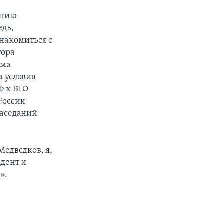
анию
едь,
знакомиться с
тора
има
а условия
Ф к ВТО
России
заседаний
Медведков, я,
идент и
».