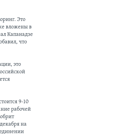
оринг. Это
же вложены в
зал Капанадзе
обавил, что
ации, это
российской
ется
тоится 9-10
ание рабочей
добрит
 декабря на
оединении