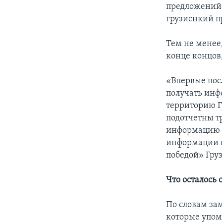
предложений,
грузиснкий п
Тем не менее
конце концов
«Впервые посл
получать инф
территорию Г
подотчетны тр
информацию н
информации о
победой» Гру
Что осталось 
По словам за
которые упом