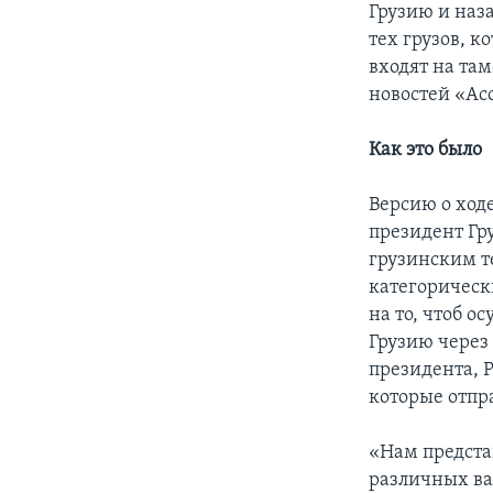
Грузию и наз
тех грузов, 
входят на та
новостей «Ас
Как это было
Версию о ход
президент Гр
грузинским т
категорическ
на то, чтоб о
Грузию через
президента, 
которые отпр
«Нам предста
различных ва