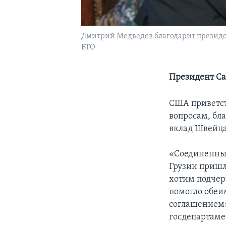
Дмитрий Медведев благодарит президе
ВТО
Президент Са
США приветст
вопросам, бл
вклад Швейца
«Соединенные
Грузии пришл
хотим подчер
помогло обеи
соглашением»
госдепартаме