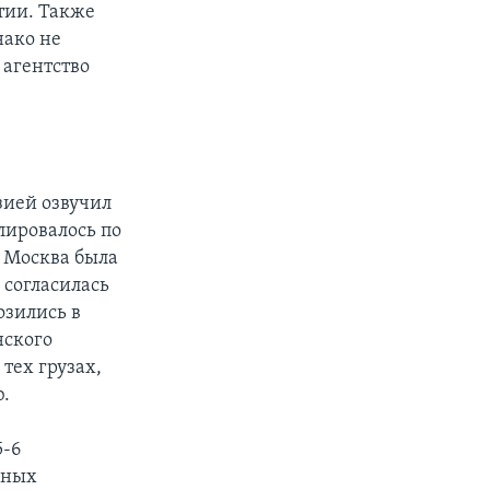
тии. Также
нако не
 агентство
зией озвучил
лировалось по
, Москва была
 согласилась
озились в
нского
тех грузах,
.
5-6
чных