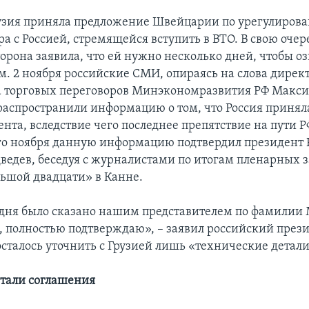
рузия приняла предложение Швейцарии по урегулиров
ра с Россией, стремящейся вступить в ВTO. В свою очер
орона заявила, что ей нужно несколько дней, чтобы о
. 2 ноября российские СМИ, опираясь на слова дирек
 торговых переговоров Минэкономразвития РФ Макс
распространили информацию о том, что Россия принял
нта, вследствие чего последнее препятствие на пути Р
-го ноября данную информацию подтвердил президент 
едев, беседуя с журналистами по итогам пленарных 
ьшой двадцати» в Канне.
годня было сказано нашим представителем по фамилии 
, полностью подтверждаю», – заявил российский през
осталось уточнить с Грузией лишь «технические детали
тали соглашения