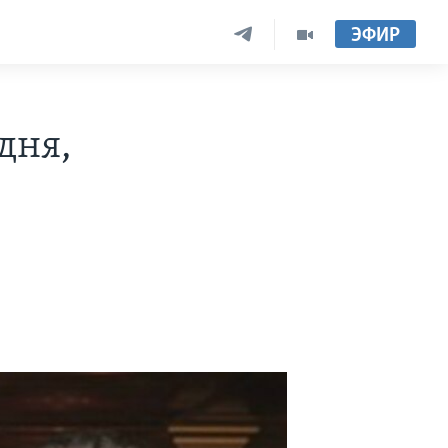
ЭФИР
дня,