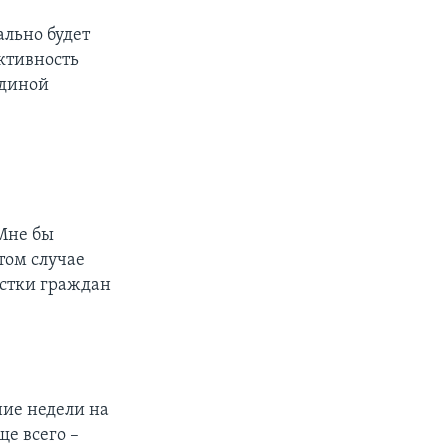
льно будет
активность
Единой
Мне бы
этом случае
астки граждан
ние недели на
е всего –