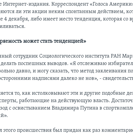
е Интернет-издания. Корреспондент «Голоса Америки
ляются ли эти акции неким спонтанным действием, ко
е 4 декабря, либо имеет место тенденция, которая со
иливаться.
оряемость может стать тенденцией»
ный сотрудник Социологического института РАН Ма
 делать поспешных выводов. «Я отслеживаю избирате
льно давно, и могу сказать, что метод заклеивания п
осторонними надписями далеко не нов», - свидетельств
яется то, как истолковывают эти и другие подобные д
сперты, работающие на действующую власть. Достато
зод с освистыванием Владимира Путина в спорткомпл
й».
 этого происшествия был придан как раз комментари