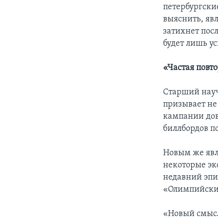
петербургски
выяснить, яв
затихнет посл
будет лишь ус
«Частая повт
Старший науч
призывает не
кампании дово
биллбордов п
Новым же явл
некоторые эк
недавний эпи
«Олимпийски
«Новый смысл