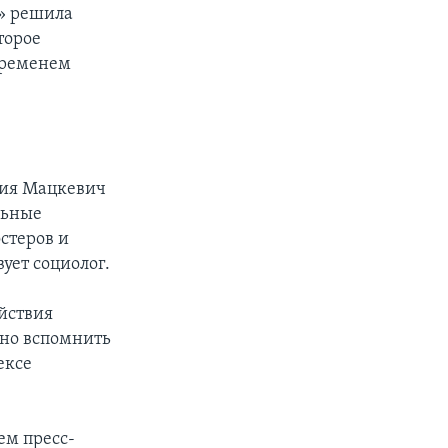
» решила
торое
 временем
рия Мацкевич
льные
остеров и
ует социолог.
ействия
чно вспомнить
ексе
ем пресс-