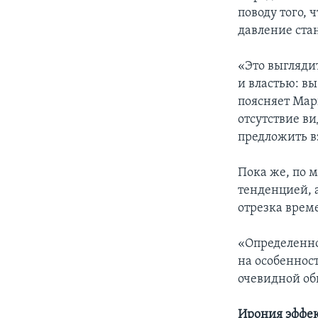
поводу того,
давление ста
«Это выгляди
и властью: вы
поясняет Мар
отсутствие в
предложить вз
Пока же, по 
тенденцией, 
отрезка врем
«Определенно
на особеннос
очевидной об
Ирония эффек