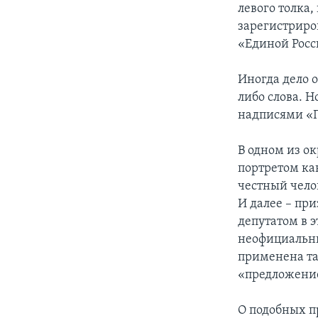
левого толка
зарегистриро
«Единой Росс
Иногда дело 
либо слова. Н
надписями «П
В одном из о
портретом ка
честный чело
И далее – пр
депутатом в э
неофициальны
применена та
«предложение
О подобных п