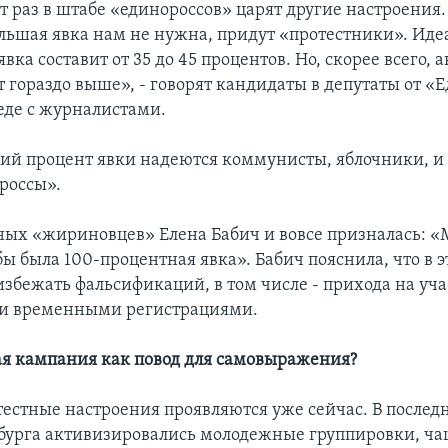
т раз в штабе «единороссов» царят другие настроения.
ьшая явка нам не нужна, придут «протестники». Идеа
 явка составит от 35 до 45 процентов. Но, скорее всего, 
т гораздо выше», - говорят кандидаты в депутаты от «
седе с журналистами.
кий процент явки надеются коммунисты, яблочники, и
россы».
ных «жириновцев» Елена Бабич и вовсе призналась: «
бы была 100-процентная явка». Бабич пояснила, что в 
избежать фальсификаций, в том числе - прихода на уч
и временными регистрациями.
я кампания как повод для самовыражения?
тестные настроения проявляются уже сейчас. В послед
бурга активизировались молодежные группировки, чащ