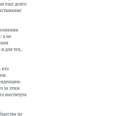
ры еще долго
вистывание
сознании
: а не
ения
и для тех,
, кто
жем
тенденцию.
о за этим
го института
бщества по