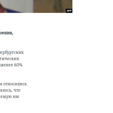
оения,
тербургских
огических
 менее 60%
м относились
лось, что
ляемую им