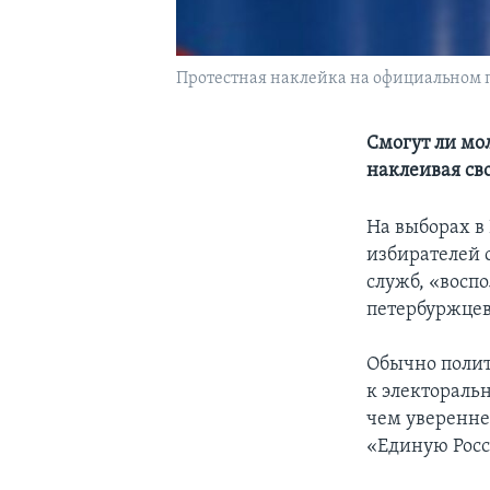
Протестная наклейка на официальном п
Смогут ли мо
наклеивая св
На выборах в
избирателей с
служб, «восп
петербуржцев
Обычно полит
к электораль
чем уверенне
«Единую Росс