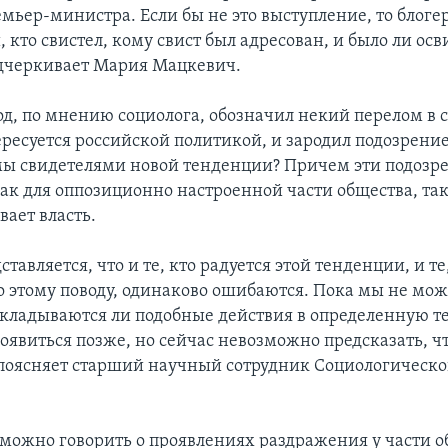
емьер-министра. Если бы не это выступление, то блоге
 кто свистел, кому свист был адресован, и было ли ос
одчеркивает Мария Мацкевич.
д, по мнению социолога, обозначил некий перелом в 
ересуется российской политикой, и зародил подозрение
мы свидетелями новой тенденции? Причем эти подозр
ак для оппозиционно настроенной части общества, так 
вает власть.
тавляется, что и те, кто радуется этой тенденции, и те
о этому поводу, одинаково ошибаются. Пока мы не мо
складываются ли подобные действия в определенную 
оявиться позже, но сейчас невозможно предсказать, чт
- поясняет старший научный сотрудник Социологическо
можно говорить о проявлениях раздражения у части о