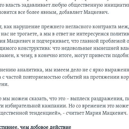
 что власть задавливает любую общественную инициатив
новится все более явным, добавляет Мацкевич.
т, как нарушение прежнего негласного контракта ме
 нас не трогаете, а мы в ответ не интересуемся политик
ия Мацкевич и подчеркивает, что главной проблемой о
идимого конструктива: что недовольные нынешней вла
амен, к чему, в конечно итоге, могут привести подоб
мнению аналитика, мы имеем дело не с ярко выражен
а с частой повторяемостью событий на протяжении кор
ени.
 мы можем сказать, что это – выплеск раздражения,
ти избирательной кампании. Но со временем это может
щественной тенденцией», - считает Мария Мацкевич.
тивнее, чем лобовое действие