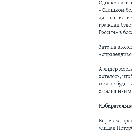
Однако на это
«Слишком бол
для нас, если
граждан буде
России» в бе
Зато на высо
«справедливо
А лидер мест
хотелось, что
можно будет 
с фальшивым
Избирательна
Впрочем, про
улицах Петер