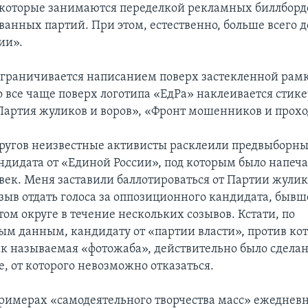
, которые занимаются переделкой рекламных биллборд
ванных партий. При этом, естественно, больше всего д
ии».
ограничивается написанием поверх застекленной рамк
о все чаще поверх логотипа «ЕдРа» наклеивается стике
артия жуликов и воров», «Фронт мошенников и прох
кругов неизвестные активисты расклеили предвыборны
ндидата от «Единой России», под которым было напеча
век. Меня заставили баллотироваться от Партии жулик
изыв отдать голоса за оппозиционного кандидата, бывш
том округе в течение нескольких созывов. Кстати, по
м данным, кандидату от «партии власти», против кот
к называемая «фотожаба», действительно было сдела
, от которого невозможно отказаться.
римерах «самодеятельного творчества масс» ежеднев