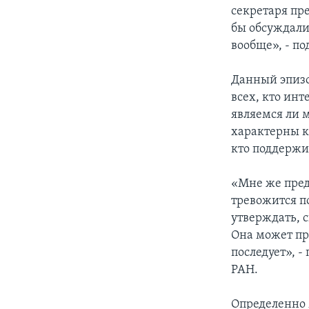
секретаря пр
бы обсуждали,
вообще», - п
Данный эпизо
всех, кто инт
являемся ли 
характерны к
кто поддержи
«Мне же предс
тревожится п
утверждать, 
Она может пр
последует», 
РАН.
Определенно 