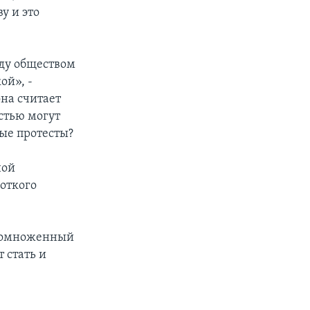
у и это
жду обществом
ой», -
на считает
стью могут
ные протесты?
ной
откого
 помноженный
 стать и