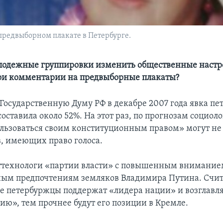
редвыборном плакате в Петербурге.
лодежные группировки изменить общественные настр
ои комментарии на предвыборные плакаты?
 Государственную Думу РФ в декабре 2007 года явка пе
оставила около 52%. На этот раз, по прогнозам социол
ользоваться своим конституционным правом» могут не
, имеющих право голоса.
технологи «партии власти» с повышенным внимание
ным предпочтениям земляков Владимира Путина. Счита
е петербуржцы поддержат «лидера нации» и возглав
ию», тем прочнее будут его позиции в Кремле.