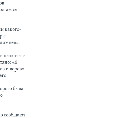
ов
остается
и какого-
р с
одимцев».
е плакаты с
тано: «Я
ов и воров».
его
орого была
но
но сообщают