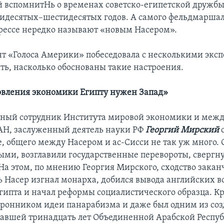
й вспомнитHь о временах советско-египетской дружбы
идесятых–шестидесятых годов. А самого фельдмаршал
рессе нередко называют «новым Насером».
т «Голоса Америки» побеседовала с несколькими эксп
ть, насколько обоснованы такие настроения.
овления экономики Египту нужен Запад»
чный сотрудник Института мировой экономики и меж
Н, заслуженный деятель науки РФ
Георгий Мирский
с
, общего между Насером и ас-Сисси не так уж много. 
ыми, возглавили государственные перевороты, свергн
На этом, по мнению Георгия Мирского, сходство закан
ь Насер изгнал монарха, добился вывода английских в
гипта и начал реформы социалистического образца. Кр
оронником идеи панарабизма и даже был одним из соз
авшей тринадцать лет Объединенной Арабской Респу