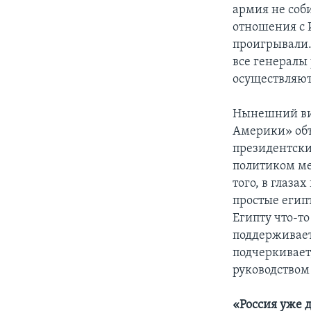
армия не соб
отношения с 
проигрывали.
все генералы
осуществляют
Нынешний виз
Америки» объ
президентски
политиком ме
того, в глаза
простые егип
Египту что-то
поддерживает
подчеркивает
руководством
«Россия уже 