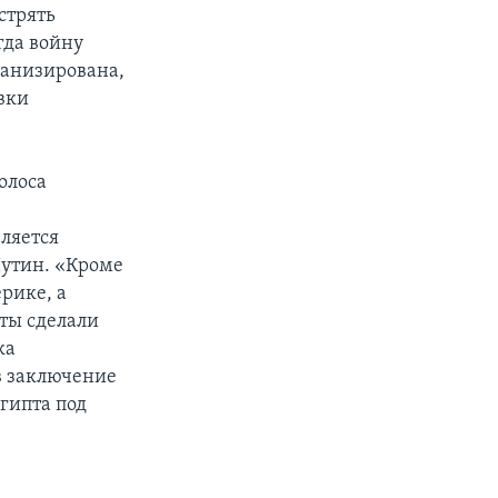
стрять
гда войну
канизирована,
вки
олоса
вляется
Путин. «Кроме
ерике, а
аты сделали
ка
в заключение
гипта под