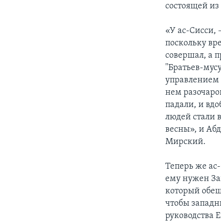
состоящей из
«У ас-Сисси,
поскольку вр
совершал, а п
''Братьев-мус
управлением 
нем разочаро
падали, и вд
людей стали 
весны», и Аб
Мирский.
Теперь же ас-
ему нужен Зап
который обеща
чтобы западн
руководства Е