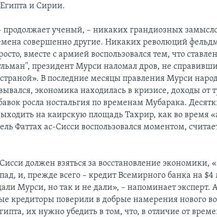
 Египта и Сирии.
 – продолжает ученый, – никаких грандиозных замысло
емена совершенно другие. Никаких революций фельд
росто, вместе с армией воспользовался тем, что ставле
ульман'', президент Мурси наломал дров, не справивши
страной». В последние месяцы правления Мурси народ
вывался, экономика находилась в кризисе, доходы от 
обавок росла ностальгия по временам Мубарака. Десятк
выходить на каирскую площадь Тахрир, как во время 
дель Фаттах ас-Сисси воспользовался моментом, считае
Сисси должен взяться за восстановление экономики, «а
ад, и, прежде всего – кредит Всемирного банка на $4 
ли Мурси, но так и не дали», – напоминает эксперт. А 
ые кредиторы поверили в добрые намерения нового в
гипта, их нужно убедить в том, что, в отличие от врем