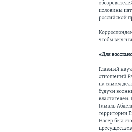
обозревателе
половины пят
российской п
Корреспонден
чтобы выясни
«Для восстан
Главный нау
отношений РА
на самом деле
будучи военн
властителей. 
Гамаль Абдел
территории Е
Насер был ст
просуществов