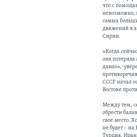
что с помощь
невозможно, 
самых больши
движений в ар
Сирии.
«Когда сейчас
она потеряла 
давно»,–увер
противоречия
СССР начал о
Востоке прот
Между тем, с
обрести бала
свое место. 
не будет – н
Турция, Иран