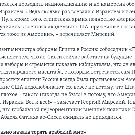
ирается проводить национализацию и не намерена обо
Израилем. «Ведь сколько раз воевали с Израилем и все
 Ну, а кроме того, египетская армия полностью амери
 учились в военных академиях США, оружейные поста
ся тоже из Америки», – перечисляет Мирский.
ит министра обороны Египта в Россию собеседник «Г
ясняет тем, что ас-Сисси сейчас работает на будущие
е выборы и стремится показать избирателям, что он я
ждународного масштаба, с которым встречается сам 
х простых египтян Россия всегда была противовесом Ам
тяне США недолюбливают. Но вовсе не потому, что Шт
 плохое – такого никогда не было! А потому, что Амери
 Израиль. Вот и все!» – замечает Георгий Мирский. И 
, что глобальной переориентации внешней политики Е
 Абделя Фаттаха ас-Сисси ожидать не приходится.
давно начала терять арабский мир»