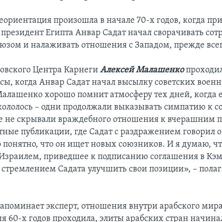
еориентация произошла в начале 70-х годов, когда п
 президент Египта Анвар Садат начал сворачивать сот
юзом и налаживать отношения с Западом, прежде всег
овского Центра Карнеги
Алексей Малашенко
проходил
сы, когда Анвар Садат начал высылку советских воен
Малашенко хорошо помнит атмосферу тех дней, когда 
кололось – одни продолжали выказывать симпатию к с
е не скрывали враждебного отношения к вчерашним 
етные публикации, где Садат с раздражением говорил 
о понятно, что он ищет новых союзников. И я думаю, ч
Израилем, приведшее к подписанию соглашения в Кэм
 стремлением Садата улучшить свои позиции», – полаг
 напоминает эксперт, отношения внутри арабского мира
ия 60-х годов проходила, элиты арабских стран начин