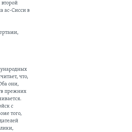
 второй
а ас-Сисси в
ертами,
дународных
читает, что,
Оба они,
ув прежних
чивается.
ойск с
оме того,
дателей
блики,