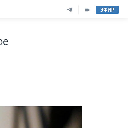
ЭФИР
ое