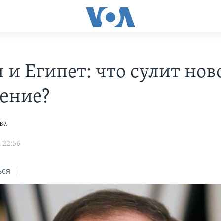
 и Египет: что сулит нов
ение?
ва
 22:56
ься