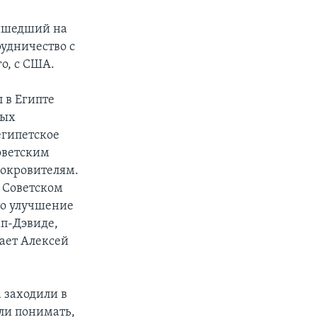
ришедший на
рудничество с
о, с США.
 в Египте
ных
египетское
оветским
покровителям.
о Советском
то улучшение
п-Дэвиде,
ает Алексей
 заходили в
али понимать,