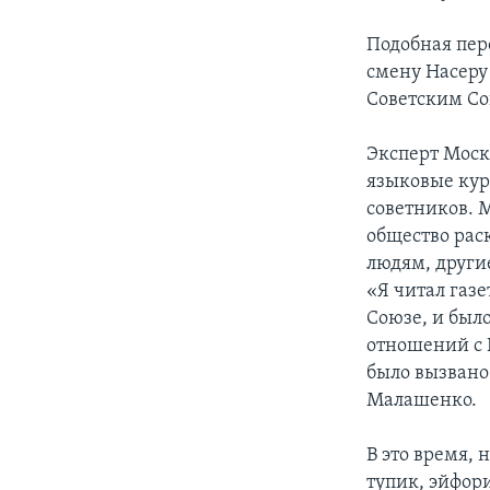
Подобная пер
смену Насеру
Советским Со
Эксперт Моск
языковые кур
советников. 
общество рас
людям, други
«Я читал газ
Союзе, и был
отношений с 
было вызвано
Малашенко.
В это время,
тупик, эйфор