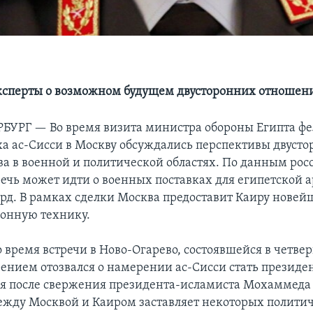
ксперты о возможном будущем двусторонних отношен
РБУРГ —
Во время визита министра обороны Египта ф
ха ас-Сисси в Москву обсуждались перспективы двусто
ва в военной и политической областях. По данным ро
речь может идти о военных поставках для египетской 
лрд. В рамках сделки Москва предоставит Каиру нове
онную технику.
о время встречи в Ново-Огарево, состоявшейся в четве
рением отозвался о намерении ас-Сисси стать президе
я после свержения президента-исламиста Мохаммеда
жду Москвой и Каиром заставляет некоторых полити