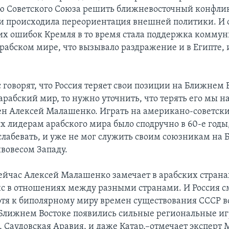
ю Советского Союза решить ближневосточный конфли
и происходила переориентация внешней политики. И 
х ошибок Кремля в то время стала поддержка комму
абском мире, что вызывало раздражение и в Египте, и
 говорят, что Россия теряет свои позиции на Ближнем В
арабский мир, то нужно уточнить, что терять его мы н
ен Алексей Малашенко. Играть на американо-советск
х лидерам арабского мира было сподручно в 60-е годы,
слабевать, и уже не мог служить своим союзникам на
ивовесом Западу.
ейчас Алексей Малашенко замечает в арабских стран
нс в отношениях между разными странами. И Россия 
Хотя к биполярному миру времен существования СССР 
а Ближнем Востоке появились сильные региональные иг
, Саудовская Аравия, и даже Катар,–отмечает эксперт 