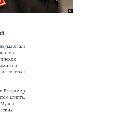
ий
ельдмаршала
роннего
ссийских
армии на
йшие системы
рг, Владимир
нтом Египта.
 Мурси
ческих