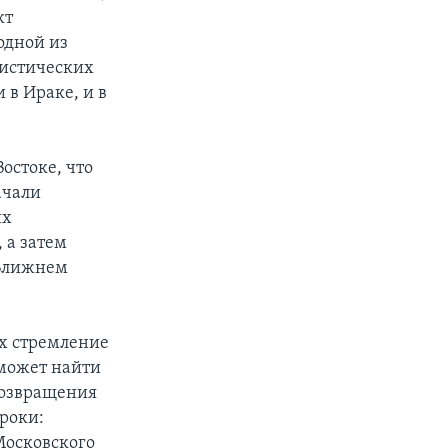
кт
одной из
нистических
 в Ираке, и в
остоке, что
ачали
их
 а затем
 Ближнем
ах стремление
сможет найти
возвращения
роки:
Московского