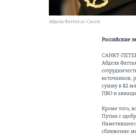
Абдель Фаттах ас-Сисси
Российские э
САНКТ-ПЕТЕ
Абделя Фатта
сотрудничест
источников, 
сумму в $2 м
ПВО и авиаци
Кроме того, в
Путин с одоб
Наметившеес
сближение ме