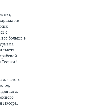
в нет,
маршал не
нник
сь с
 все больше в
туризма
и тысяч
«арабской
т Георгий
 для этого
млрд,
для того,
оенного
ен Насера,