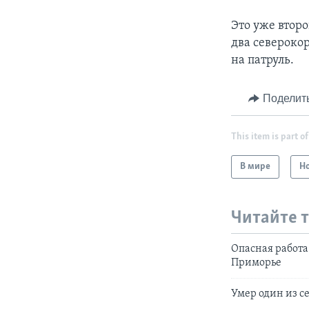
Это уже второ
два северокор
на патруль.
Поделит
This item is part of
В мире
Н
Читайте 
Опасная работа
Приморье
Умер один из 