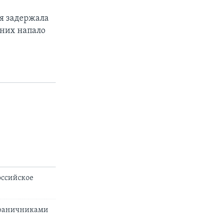
ия задержала
 них напало
оссийское
граничниками