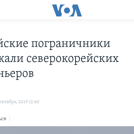
йские пограничники
жали северокорейских
ньеров
нтябрь, 2019 12:40
ься