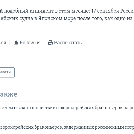
й подобный инцидент в этом месяце: 17 сентября Росс
ейских судна в Японском море после того, как одно из
ься
Follow us
Распечатать
овости
также
: с чем связано нашествие северокорейских браконьеров на р
северокорейских браконьеров, задержанных российскими по