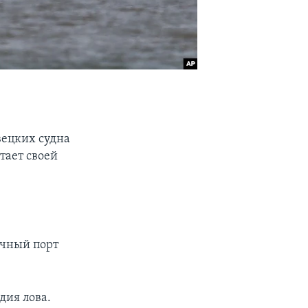
вецких судна
тает своей
очный порт
дия лова.