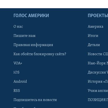
ГОЛОС АМЕРИКИ
ПРОЕКТ
О нас
Америка
Пишите нам
Итоги
Правовая информация
Детали
Как обойти блокировку сайта?
Новости СШ
VOA+
Нью-Йорк 
iOS
Дискуссия 
Android
История «Г
RSS
Учим англ
Learning English
Подпишитесь на новости
ПОЗИЦИЯ 