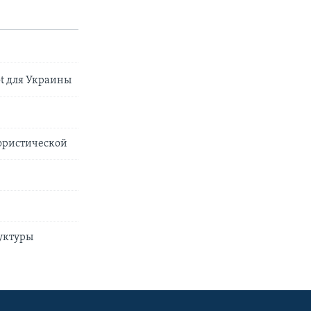
ot для Украины
ористической
руктуры