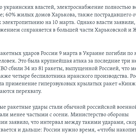
 украинских властей, электроснабжение полностью в
се; 60% жилых домов Харькова, также пострадавшего от
 электропитанию на 10 марта. Однако власти заявили,
бжением сохраняется в большей части Харьковской и
 ракетных ударов России 9 марта в Украине погибли п
еловек. Это была крупнейшая атака за последние три н
ВО сбили 34 из 81 ракеты, выпущенной Россией, что 
также четыре беспилотника иранского производства. Р
ла применение гиперзвуковых крылатых ракет «Кинж
аются перехвату.
е ракетные удары стали обычной российской военной
тали менее частыми с осени. Министерство обороны
ии заявило, что интервал между такими ударами, скор
ивается и дальше: России нужно время, «чтобы накопи