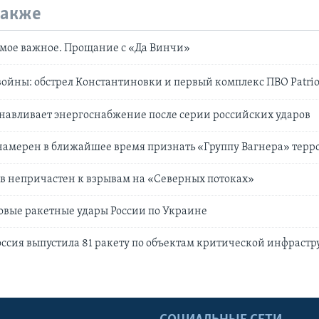
также
мое важное. Прощание с «Да Винчи»
войны: обстрел Константиновки и первый комплекс ПВО Patri
навливает энергоснабжение после серии российских ударов
намерен в ближайшее время признать «Группу Вагнера» терр
в непричастен к взрывам на «Северных потоках»
овые ракетные удары России по Украине
оссия выпустила 81 ракету по объектам критической инфраст