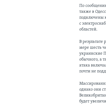
По сообщению
также в Одес
подключены к
с электросна
областей.
В результате
мере шесть ч
украинские П
обычного, а 
атака включа
почти не подд
Массированны
однако они с
Великобритан
будет увелич