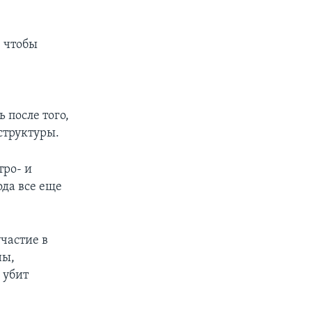
, чтобы
 после того,
структуры.
тро- и
ода все еще
частие в
ны,
 убит