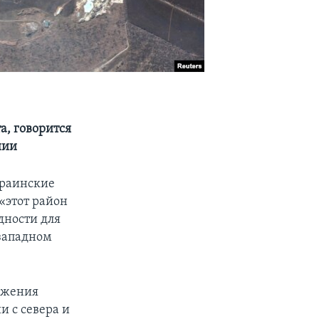
, говорится
нии
краинские
 «этот район
удности для
 западном
абжения
и с севера и