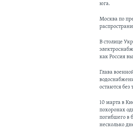
юга.
Москва по пре
распространи
В столице Ук
электроснабже
как Россия в
Глава военно
водоснабжени
остаются без
10 марта в К
похоронах од
погибшего в 
несколько дне