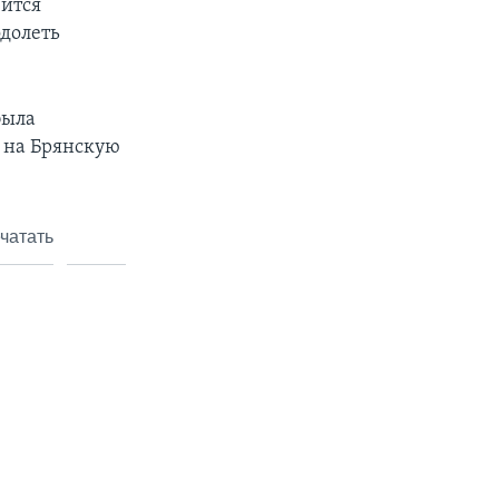
вится
одолеть
была
 на Брянскую
чатать