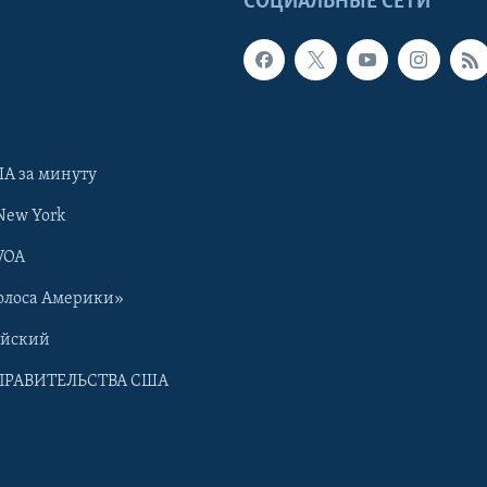
Ы
СОЦИАЛЬНЫЕ СЕТИ
А за минуту
New York
VOA
олоса Америки»
ийский
ПРАВИТЕЛЬСТВА США