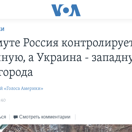
КИ
муте Россия контролируе
чную, а Украина - западн
города
ей «Голоса Америки»
:40
ься
Смотреть комментарии