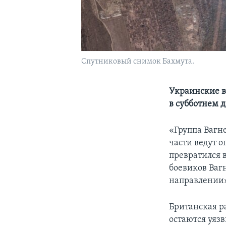
Спутниковый снимок Бахмута.
Украинские в
в субботнем 
«Группа Вагн
части ведут о
превратился в
боевиков Ваг
направлении
Британская р
остаются уяз