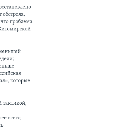
осстановлено
 обстрела,
 что проблема
 Житомирской
о меньшей
едели;
меньше
оссийская
ал», которые
 тактикой,
ее всего,
ть