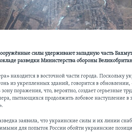
ооружённые силы удерживают западную часть Бахмута
докладе разведки Министерства обороны Великобрита
ера» находится в восточной части города. Поскольку у
гонь из укрепленных зданий, говорится в обновлении,
 зону поражения, что, вероятно, создает серьезные тр
нера, пытающихся продолжить лобовое наступление в
».
азведка заявила, что украинские силы и их линии сн
вимыми для попыток России обойти украинские позици