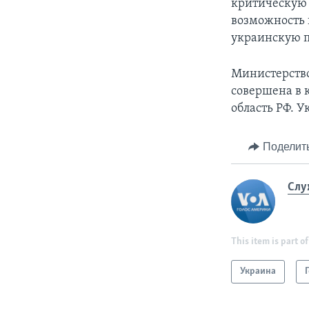
критическую 
возможность 
украинскую п
Министерство
совершена в 
область РФ. У
Поделит
Слу
This item is part of
Украина