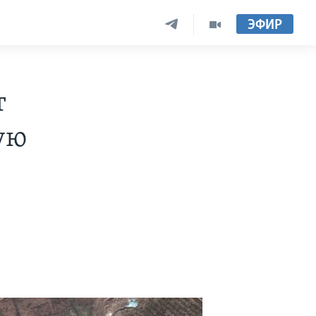
ЭФИР
т
ую