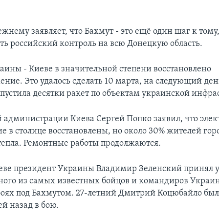
жнему заявляет, что Бахмут - это ещё один шаг к тому
ть российский контроль на всю Донецкую область.
раины - Киеве в значительной степени восстановлено
ние. Это удалось сделать 10 марта, на следующий день
ыпустила десятки ракет по объектам украинской инфра
й администрации Киева Сергей Попко заявил, что элек
е в столице восстановлены, но около 30% жителей гор
 тепла. Ремонтные работы продолжаются.
иеве президент Украины Владимир Зеленский принял у
ного из самых известных бойцов и командиров Украи
боях под Бахмутом. 27-летний Дмитрий Коцюбайло был
й назад в бою.