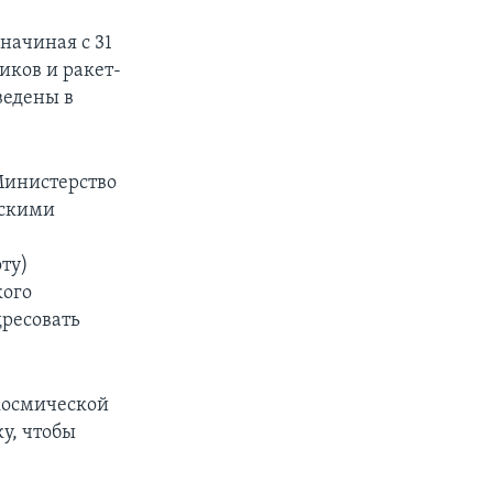
начиная с 31
иков и ракет-
ведены в
Министерство
йскими
ту)
кого
дресовать
 космической
у, чтобы