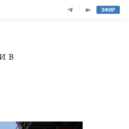
ЭФИР
и в