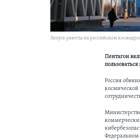
Запуск ракеты на российском космодр
Пентагон вкл
пользоваться
Россия обвин
космической о
сотрудничест
Министерство
коммерческим
кибербезопас
Федеральном 