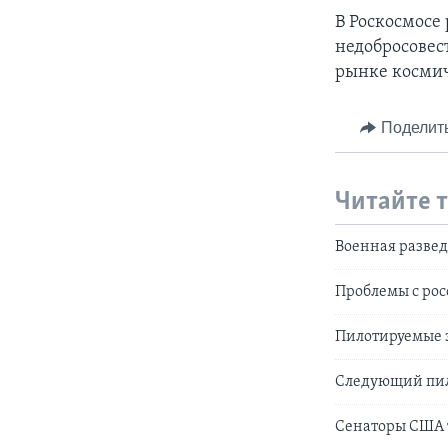
В Роскосмосе
недобросовес
рынке космич
Поделит
Читайте 
Военная развед
Проблемы с рос
Пилотируемые з
Следующий пило
Сенаторы США 