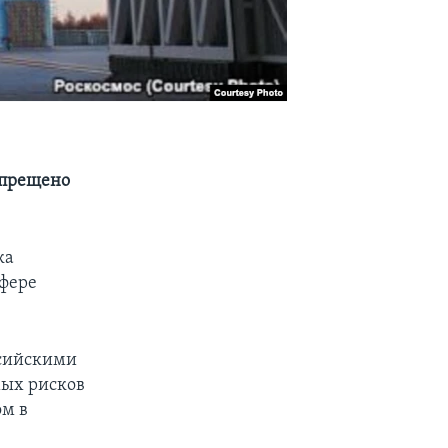
апрещено
ка
сфере
ссийскими
мых рисков
ом в