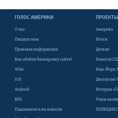
ГОЛОС АМЕРИКИ
ПРОЕКТ
О нас
Америка
Пишите нам
Итоги
Правовая информация
Детали
Как обойти блокировку сайта?
Новости СШ
VOA+
Нью-Йорк 
iOS
Дискуссия 
Android
История «Г
RSS
Учим англ
Learning English
Подпишитесь на новости
ПОЗИЦИЯ 