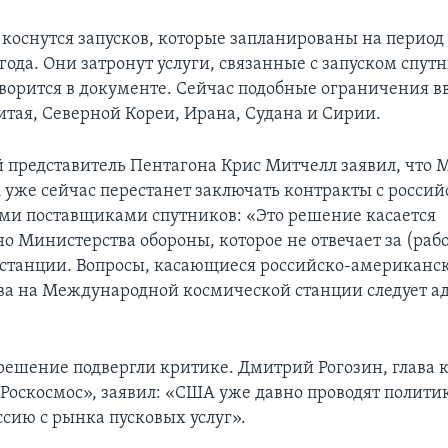
коснутся запусков, которые запланированы на период 
года. Они затронут услуги, связанные с запуском спутн
оворится в документе. Сейчас подобные ограничения в
тая, Северной Кореи, Ирана, Судана и Сирии.
представитель Пентагона Крис Митчелл заявил, что 
уже сейчас перестанет заключать контракты с росси
и поставщиками спутников: «Это решение касается
о Министерства обороны, которое не отвечает за (рабо
станции. Вопросы, касающиеся российско-американс
ва на Международной космической станции следует а
 решение подвергли критике. Дмитрий Рогозин, глава
Роскосмос», заявил: «США уже давно проводят политик
ссию с рынка пусковых услуг».