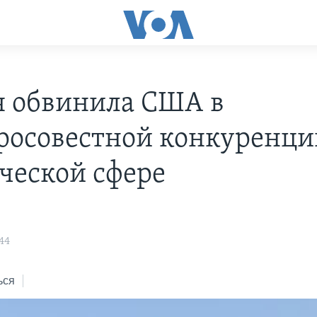
я обвинила США в
росовестной конкуренци
ческой сфере
44
ься