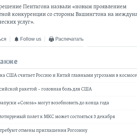
 решение Пентагона назвали «новым проявлением
тной конкуренции со стороны Вашингтона на междун
еских услуг».
ься
Follow us
Распечатать
также
ка США считает Россию и Китай главными угрозами в космос
сийской ракетой – головная боль для США
апуски «Союза» могут возобновить до конца года
тируемый полет к МКС может состояться 3 декабря
требуют отмены приглашения Рогозину