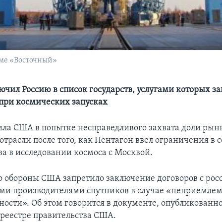
оме «Восточный»
ючил Россию в список государств, услугами которых з
 при космических запусках
ила США в попытке несправедливого захвата доли рын
трасли после того, как Пентагон ввел ограничения в 
ва в исследовании космоса с Москвой.
 обороны США запретило заключение договоров с ро
и производителями спутников в случае «неприемле
ности». Об этом говорится в документе, опубликованн
реестре правительства США.