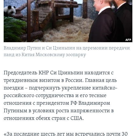
Learning English
СОЦИАЛЬНЫЕ СЕТИ
Владимир Путин и Си Цзиньпин на церемонии передачи
панд из Китая Московскому зоопарку
Языки
Председатель КНР Си Цзиньпин находится с
трехдневным визитом в России. Главная цель
поездки – подчеркнуть укрепление китайско-
российского сотрудничества и его тесные
отношения с президентом РФ Владимиром
Путиным в условиях роста напряженности в
отношениях обеих стран с США.
«За последние шесть лет мы встречались почти 30