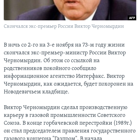
Learning English
Скончался экс-премьер России Виктор Черномырдин
СОЦИАЛЬНЫЕ СЕТИ
В ночь со 2-го на 3-е ноября на 73-м году жизни
скончался экс-премьер-министр России Виктор
Языки
Черномырдин. Об этом со ссылкой на
родственников покойного сообщило
информационное агентство Интерфакс. Виктор
Черномырдин, как ожидается, будет похоронен на
Новодевичьем кладбище.
Виктор Черномырдин сделал производственную
карьеру в газовой промышленности Советского
Союза. В конце горбачевской перестройки (1989г.)
он стал председателем правления государственного
газового концерна "Газпром". В начала