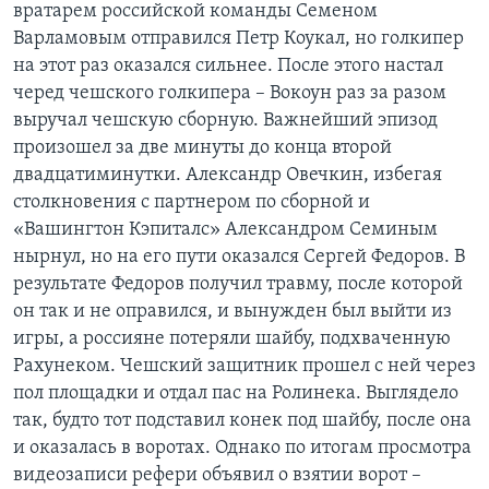
вратарем российской команды Семеном
Варламовым отправился Петр Коукал, но голкипер
на этот раз оказался сильнее. После этого настал
черед чешского голкипера – Вокоун раз за разом
выручал чешскую сборную. Важнейший эпизод
произошел за две минуты до конца второй
двадцатиминутки. Александр Овечкин, избегая
столкновения с партнером по сборной и
«Вашингтон Кэпиталс» Александром Семиным
нырнул, но на его пути оказался Сергей Федоров. В
результате Федоров получил травму, после которой
он так и не оправился, и вынужден был выйти из
игры, а россияне потеряли шайбу, подхваченную
Рахунеком. Чешский защитник прошел с ней через
пол площадки и отдал пас на Ролинека. Выглядело
так, будто тот подставил конек под шайбу, после она
и оказалась в воротах. Однако по итогам просмотра
видеозаписи рефери объявил о взятии ворот –