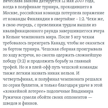
Вячеслава Быкова датируется 12 мая 2007 года,
когда в полуфинале турнира, проходившего в
Learning English
Москве, российская команда потерпела поражение
от команды Финляндии в овертайме – 1:2. Чехи же,
СОЦИАЛЬНЫЕ СЕТИ
в свою очередь, с превеликим трудом вышли из
квалификационного раунда завершившегося вчера
в Кельне чемпионата мира. После 5 игр чехам
требовалось переиграть Канаду, чтобы не оказаться
Языки
за бортом турнира. Чешская сборная проигрывала
по ходу встречи, но смогла одержать сложнейшую
победу (3:2) и продолжить борьбу за главный
трофей. Но и в плей-офф путь чешской команды
также легким назвать никак нельзя. И
четвертьфинал, и полуфинал чемпионата решался
по серии буллитов, и только благодаря удаче в этой
«хоккейной лотерее» подопечные Владимира
Ружички сумели обойти своих оппонентов —
шведов и финнов.