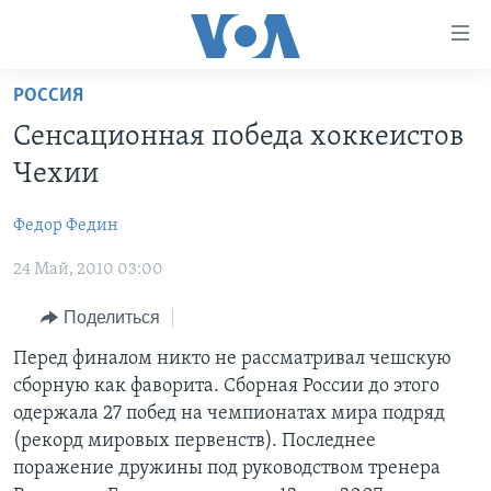
Линки
доступности
Перейти
РОССИЯ
на
ГЛАВНОЕ
Сенсационная победа хоккеистов
основной
ПРОГРАММЫ
контент
Чехии
ПРОЕКТЫ
Перейти
АМЕРИКА
к
Федор Федин
ЭКСПЕРТИЗА
НОВОСТИ ЗА МИНУТУ
УЧИМ АНГЛИЙСКИЙ
основной
24 Май, 2010 03:00
ИНТЕРВЬЮ
ИТОГИ
НАША АМЕРИКАНСКАЯ ИСТОРИЯ
навигации
Перейти
ФАКТЫ ПРОТИВ ФЕЙКОВ
ПОЧЕМУ ЭТО ВАЖНО?
А КАК В АМЕРИКЕ?
Поделиться
в
ЗА СВОБОДУ ПРЕССЫ
ДИСКУССИЯ VOA
АРТЕФАКТЫ
Перед финалом никто не рассматривал чешскую
поиск
сборную как фаворита. Сборная России до этого
УЧИМ АНГЛИЙСКИЙ
ДЕТАЛИ
АМЕРИКАНСКИЕ ГОРОДКИ
одержала 27 побед на чемпионатах мира подряд
ВИДЕО
НЬЮ-ЙОРК NEW YORK
ТЕСТЫ
(рекорд мировых первенств). Последнее
поражение дружины под руководством тренера
ПОДПИСКА НА НОВОСТИ
АМЕРИКА. БОЛЬШОЕ ПУТЕШЕСТВИЕ