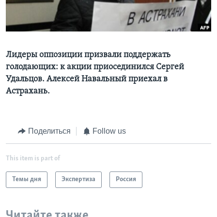
Learning English
СОЦИАЛЬНЫЕ СЕТИ
Лидеры оппозиции призвали поддержать
голодающих: к акции приосединился Сергей
Удальцов. Алексей Навальный приехал в
Языки
Астрахань.
Поделиться
Follow us
This item is part of
Темы дня
Экспертиза
Россия
Читайте также