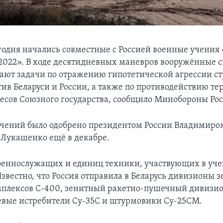
егодня начались совместные с Россией военные учения
2022». В ходе десятидневных маневров вооружённые с
тают задачи по отражению гипотетической агрессии ст
ив Беларуси и России, а также по противодействию те
есов Союзного государства, сообщило Минобороны Рос
чений было одобрено президентом России Владимир
Лукашенко ещё в декабре.
оеннослужащих и единиц техники, участвующих в уче
звестно, что Россия отправила в Беларусь дивизионы 
плексов С-400, зенитный ракетно-пушечный дивизи
евые истребители Су-35С и штурмовики Су-25СМ.