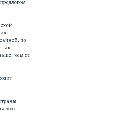
 предлогом
нской
тих
раиной, по
ских
ньше, чем от
розит
 страны
ийских