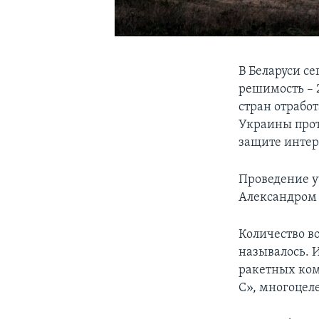
В Беларуси с
решимость – 
стран отрабо
Украины прот
защите интер
Проведение у
Александром 
Количество в
называлось. И
ракетных ком
С», многоцел