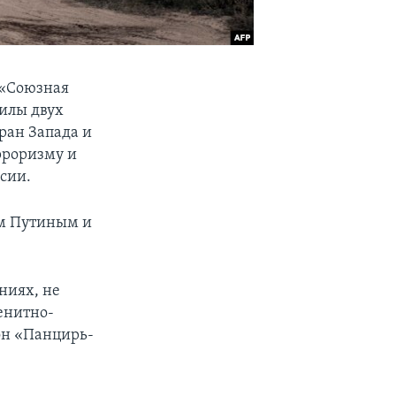
 «Союзная
илы двух
ран Запада и
рроризму и
сии.
ом Путиным и
ниях, не
зенитно-
он «Панцирь-