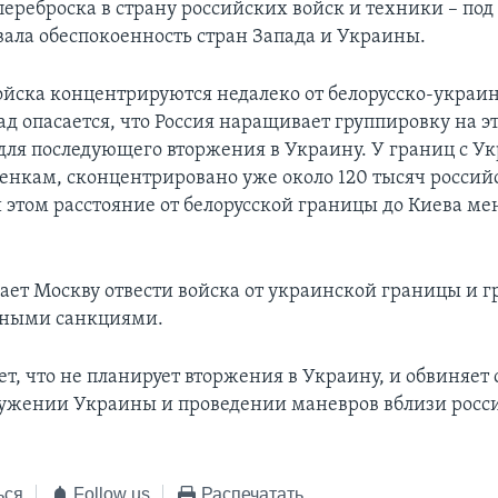
ереброска в страну российских войск и техники – под
вала обеспокоенность стран Запада и Украины.
ойска концентрируются недалеко от белорусско-украи
ад опасается, что Россия наращивает группировку на э
для последующего вторжения в Украину. У границ с Ук
енкам, сконцентрировано уже около 120 тысяч россий
 этом расстояние от белорусской границы до Киева ме
ает Москву отвести войска от украинской границы и г
тными санкциями.
ет, что не планирует вторжения в Украину, и обвиняет
ружении Украины и проведении маневров вблизи росс
ься
Follow us
Распечатать