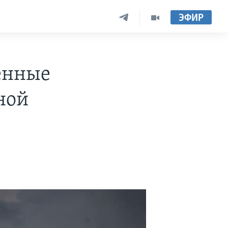
ЭФИР
оенные
ной