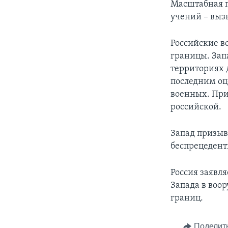
Масштабная п
учений – выз
Российские в
границы. Зап
территориях 
последним оц
военных. При
российской.
Запад призыв
беспрецеден
Россия заявля
Запада в воо
границ.
Поделит