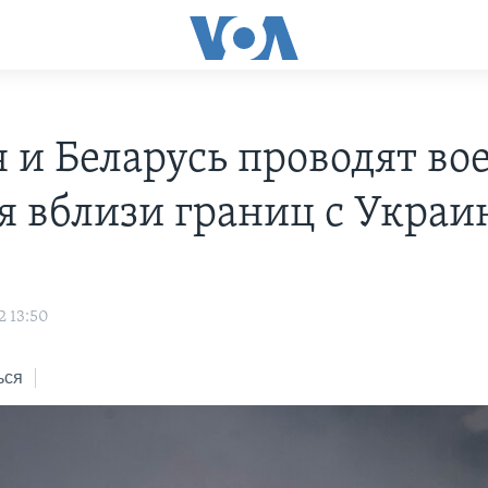
я и Беларусь проводят в
я вблизи границ с Украи
2 13:50
ься