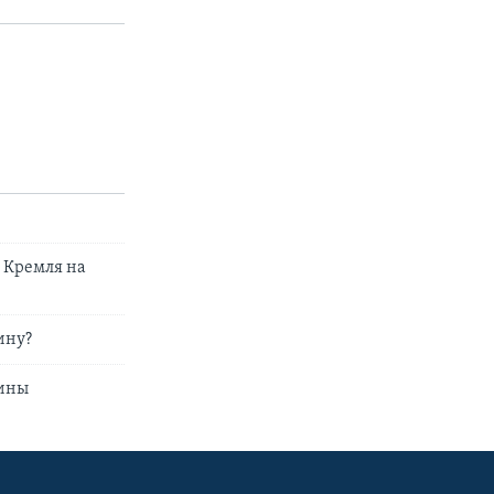
 Кремля на
ину?
аины