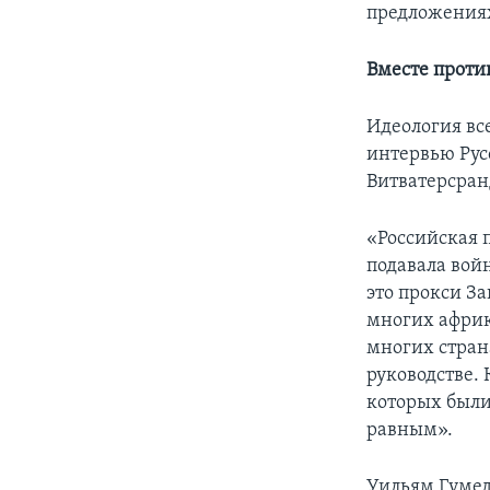
предложениях
Вместе проти
Идеология все
интервью Рус
Витватерсран
«Российская 
подавала вой
это прокси З
многих африк
многих стран
руководстве. 
которых были
равным».
Уильям Гумед