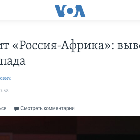
т «Россия-Африка»: вы
апада
рович
0:58
ься
Смотреть комментарии