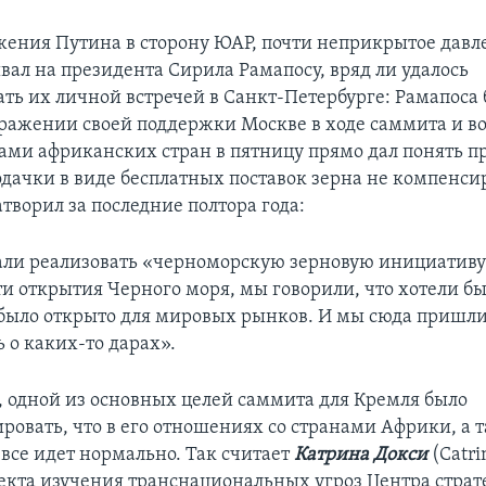
ения Путина в сторону ЮАР, почти неприкрытое давле
вал на президента Сирила Рамапосу, вряд ли удалось
ть их личной встречей в Санкт-Петербурге: Рамапоса 
ражении своей поддержки Москве в ходе саммита и во
вами африканских стран в пятницу прямо дал понять п
одачки в виде бесплатных поставок зерна не компенсир
творил за последние полтора года:
ли реализовать «черноморскую зерновую инициативу»
и открытия Черного моря, мы говорили, что хотели бы
было открыто для мировых рынков. И мы сюда пришли 
 о каких-то дарах».
, одной из основных целей саммита для Кремля было
ровать, что в его отношениях со странами Африки, а 
 все идет нормально. Так считает
Катрина Докси
(Catri
екта изучения транснациональных угроз Центра страт