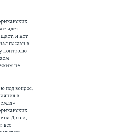
африканских
все идет
ещает, и нет
нал послан в
му контролю
даем
режим не
ью под вопрос,
лияния в
ремля»
африканских
рина Докси,
» все