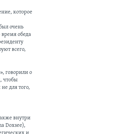
ние, которое
был очень
 время обеда
резиденту
уют всего,
, говорили о
, чтобы
не для того,
также внутри
na Doxsee),
егических и