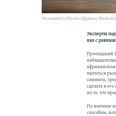
На саммите «Россия-Африка». Июль 2023
Эксперты под
как с равным
Прошедший 28
наблюдателям
африканском 
пытаться рас
саммита, пре
сделать в его
на то, что пр
По мнению не
способам, кот