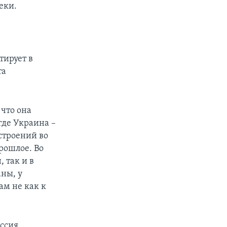
еки.
тирует в
та
что она
где Украина –
строений во
рошлое. Во
 так и в
аны, у
ам не как к
оссия