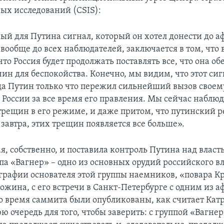
х исследований (CSIS):
й для Путина сигнал, который он хотел донести до 
 вообще до всех наблюдателей, заключается в том, что 
то Россия будет продолжать поставлять все, что она об
н для беспокойства. Конечно, мы видим, что этот сиг
гда Путин только что пережил сильнейший вызов свое
в России за все время его правления. Мы сейчас наблю
трещин в его режиме, и даже притом, что путинский 
завтра, этих трещин появляется все больше».
я, собственно, и поставила контроль Путина над власт
ппа «Вагнер» – одно из основных орудий российского в
графии основателя этой группы наемников, «повара К
ожина, с его встречи в Санкт-Петербурге с одним из 
о время саммита были опубликованы, как считает Кат
ю очередь для того, чтобы заверить: с группой «Вагнер