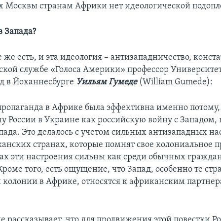
 Москвы странам Африки нет идеологической подопл
в Запада?
 же есть, и эта идеология – антизападничество, конста
ской службе «Голоса Америки» профессор Университе
д в Йоханнесбурге
Уильям Гумеде
(William Gumede):
пропаганда в Африке была эффективна именно потому, 
ну России в Украине как российскую войну с Западом, 
апада. Это делалось с учетом сильных антизападных на
анских странах, которые помнят свое колониальное п
ах эти настроения сильны как среди обычных граждан,
Кроме того, есть ощущение, что Запад, особенно те стр
 колонии в Африке, относятся к африканским партнер
е рассказывает, что для продвижения этой повестки Р