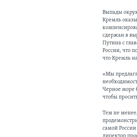
Выпады окруж
Кремль оказы
компенсирова
сдержан в вы
Путина с гла
России, что п
что Кремль на
«Мы предлага
необходимост
Черное море 
чтобы просить
Тем не менее
продемонстри
самой России
директор про