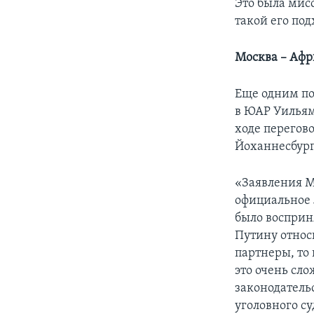
Это была мисс
такой его по
Москва – Афр
Еще одним пов
в ЮАР Уильям
ходе перегов
Йоханнесбург
«Заявления Ме
официальное л
было восприн
Путину относи
партнеры, то 
это очень сл
законодатель
уголовного су