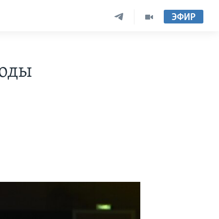
ЭФИР
воды