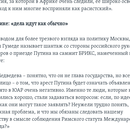
ия, за которой в Африке очень следили, ее широко ос
дход к ним многие восприняли как расистский».
ике: «дела идут как обычно»
одом для более трезвого взгляда на политику Москвы,
 Гумеде называет шантаж со стороны российского рук
оров о приезде Путина на саммит БРИКС, намеченный н
е:
дведева – понятно, что он не глава государства, но вс
ицо – о том, что арест Путина будет означать объявле
ято в ЮАР очень негативно. Именно те люди, которые 
лись хорошо, стали задаваться вопросом: если, по ид
как они могут такое заявлять? Неужели трудно понять,
ожная проблема, и что мы обязаны следовать нашему
ству в смысле соблюдения Римского статута Междунар
да?»