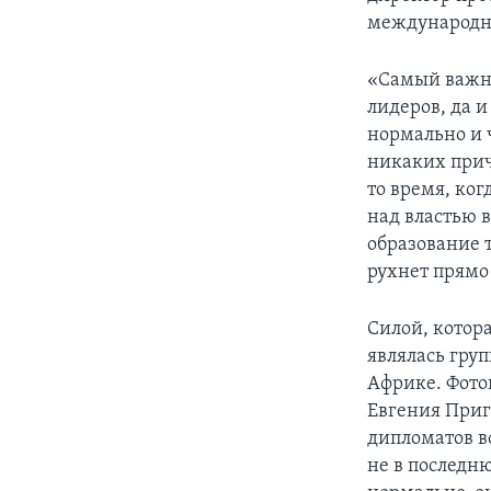
международны
«Самый важны
лидеров, да и
нормально и ч
никаких причи
то время, ко
над властью 
образование 
рухнет прямо 
Силой, котора
являлась гру
Африке. Фото
Евгения Приг
дипломатов в
не в последню