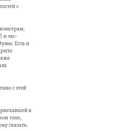
тостей с
люэнсерам,
 и экс-
умы. Есть и
крыто
акже
ала
енно с этой
 приехавшей к
ком тоне,
ему сказать.