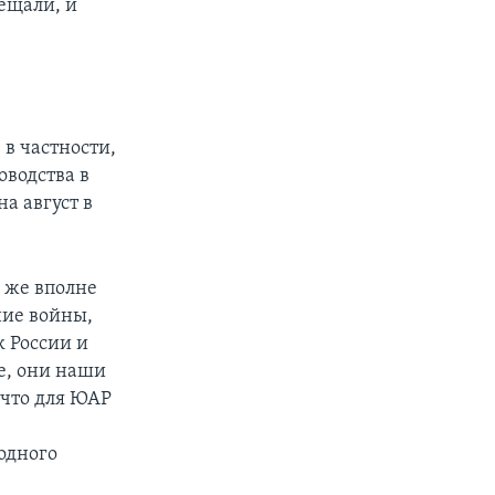
вещали, и
 в частности,
оводства в
а август в
е же вполне
ние войны,
к России и
ее, они наши
 что для ЮАР
одного