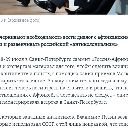
 г. (архивное фото)
черкивают необходимость вести диалог с африканск
и и развенчивать российский «антиколониализм»
-29 июля в Санкт-Петербурге саммит «Россия-Африк
 и экспертам материал для того, чтобы оценить влиян
континенте и понять, с помощью каких приемов Моск
ширить это влияние. Западу, внимательно следившему 
дстоит теперь посмотреть на его итоги и решить, что 
 отношениях с Африкой, а чего делать не следует – оп
одемонстрировала встреча в Санкт-Петербурге.
которых западных аналитиков, Владимир Путин возв
орые использовал СССР, с той лишь поправкой, что теп