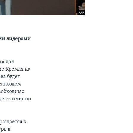
ими лидерами
а» дал
ие Кремля на
ва будет
за ходом
необходимо
ираясь именно
ращается к
ерь в