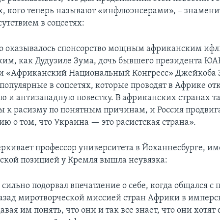
ех, кого теперь называют «инфлюэнсерами», – знамени
тствием в соцсетях:
то оказывалось спонсорство мощным африканским иф
ким, как Дудузиле Зума, дочь бывшего президента ЮАР,
и «Африканский Национальный Конгресс» Джейкоба З
 популярные в соцсетях, которые проводят в Африке от
ю и антизападную повестку. В африканских странах т
ы к расизму по понятным причинам, и Россия продвиг
ю о том, что Украина — это расистская страна».
еркивает профессор университета в Йоханнесбурге, им
ской позицией у Кремля вышла неувязка:
 сильно подорвал впечатление о себе, когда общался с
азад миротворческой миссией стран Африки в имперс
авая им понять, что они и так все знает, что они хотят 