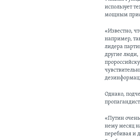
использует т
мощным прису
«Известно, ч
например, та
лидера парти
другие люди,
пророссийску
чувствительн
дезинформаци
Однако, подч
пропагандист
«Путин очень
нему месяц н
перебивая и д