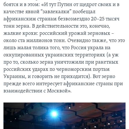
боятся и в этом: «И тут Путин от щедрот своих и в
качестве явной “завлекалки” пообещал
африканским странам безвозмездно 20–25 тысяч
тонн зерна. В действительности это, конечно,
жалкие крохи: российский урожай зерновых –
около ста миллионов тонн. Очевидно также, что это
лишь малая толика того, что Россия украла на
оккупированных украинских территориях (а уж
про то, сколько зерна уничтожили при ракетных
российских ударах по черноморским портам
Украины, и говорить не приходится). Вот зерно
прежде всего интересует африканские страны при
взаимодействии с Москвой».