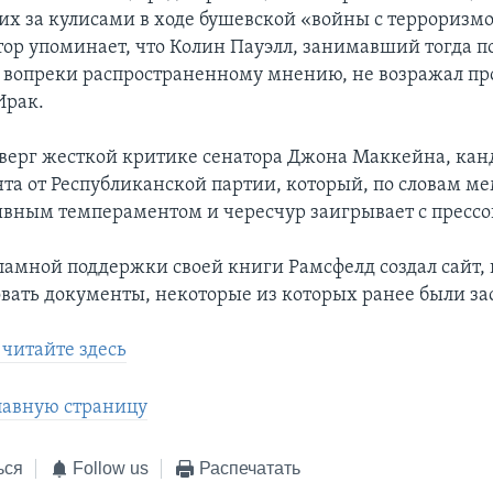
х за кулисами в ходе бушевской «войны с терроризмо
тор упоминает, что Колин Пауэлл, занимавший тогда п
, вопреки распространенному мнению, не возражал пр
Ирак.
верг жесткой критике сенатора Джона Маккейна, кан
нта от Республиканской партии, который, по словам м
ывным темпераментом и чересчур заигрывает с прессо
ламной поддержки своей книги Рамсфелд создал сайт,
овать документы, некоторые из которых ранее были з
читайте здесь
лавную страницу
ься
Follow us
Распечатать