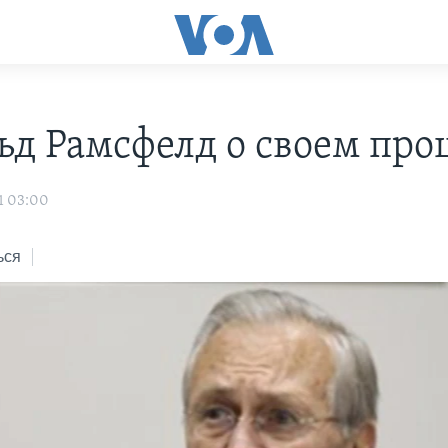
ьд Рамсфелд о своем пр
1 03:00
ься