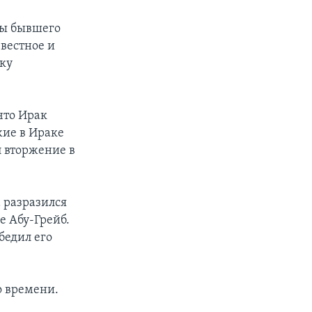
ры бывшего
вестное и
ку
что Ирак
жие в Ираке
 вторжение в
а разразился
е Абу-Грейб.
бедил его
о времени.