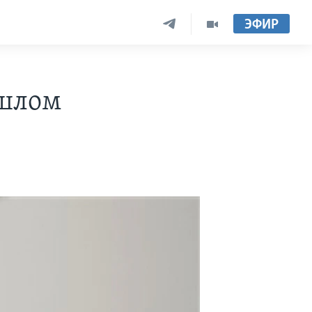
ЭФИР
ошлом