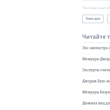
This item is part of
Темы дня
Читайте 
Экс-министра 
Мемуары Джорд
Эксперты счит
Джордж Буш-м
Мемуары Блэра 
Дюжина яиц дл