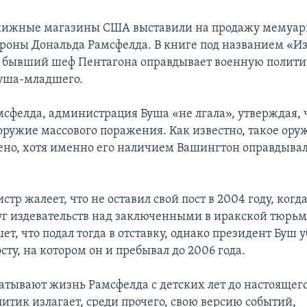
книжные магазины США выставили на продажу мемуа
роны Дональда Рамсфелда. В книге под названием «Из
 бывший шеф Пентагона оправдывает военную полити
уша-младшего.
мсфелда, администрация Буша «не лгала», утверждая, 
оружие массового поражения. Как известно, такое ору
ено, хотя именно его наличием Вашингтон оправдывал
р жалеет, что не оставил свой пост в 2004 году, когд
уг издевательств над заключенными в иракской тюрьм
т, что подал тогда в отставку, однако президент Буш у
осту, на котором он и пребывал до 2006 года.
тывают жизнь Рамсфелда с детских лет до настоящег
итик излагает, среди прочего, свою версию событий,