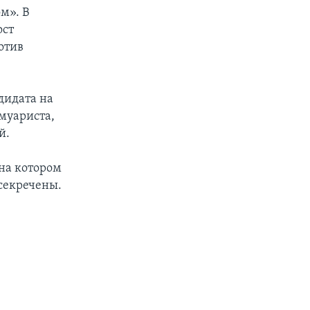
м». В
ост
отив
дидата на
емуариста,
й.
 на котором
асекречены.