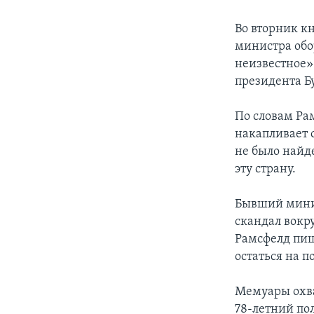
Во вторник 
министра обо
неизвестное»
президента Б
По словам Ра
накапливает 
не было найд
эту страну.
Бывший минист
скандал вокр
Рамсфелд пише
остаться на п
Мемуары охва
78-летний пол