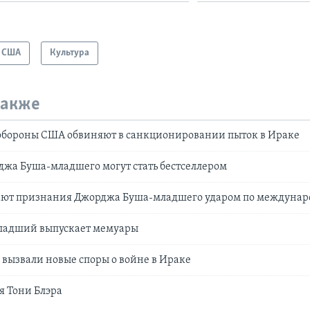
США
Культура
также
обороны США обвиняют в санкционировании пыток в Ираке
жа Буша-младшего могут стать бестселлером
ают признания Джорджа Буша-младшего ударом по междунар
ладший выпускает мемуары
вызвали новые споры о войне в Ираке
я Тони Блэра