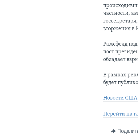
происходивши
частности, ав
госсекретаря
вторжения в 
Рамсфелд под
пост президе
обладает взр
В рамках рек
будет публик
Новости США 
Перейти на г
Поделит