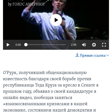
by
ГОЛОС АМЕРИКИ
No media source currently available
0:00
2:58
Прямая ссылка
О'Рурк, получивший общенациональную
известность благодаря своей борьбе против
республиканца Теда Круза за кресло в Сенате в
прошлом году, объявил о своей кандидатуре в
онлайн-видео, пообещав заняться
«взаимосвязанными кризисами в нашей
экономике, состоянием нашей демократии и