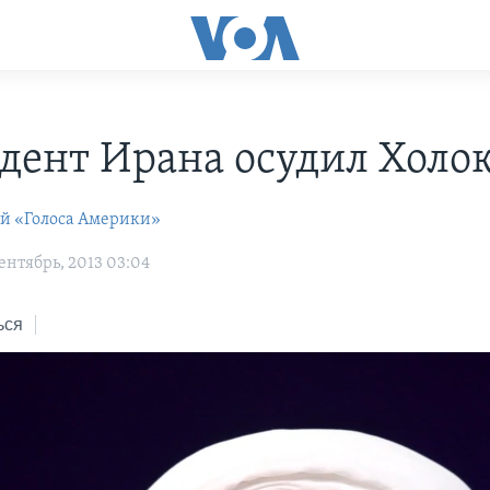
дент Ирана осудил Холо
ей «Голоса Америки»
ентябрь, 2013 03:04
ься