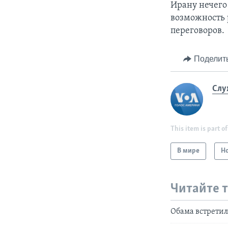
Ирану нечего 
возможность 
переговоров.
Поделит
Слу
This item is part of
В мире
Н
Читайте 
Обама встретил