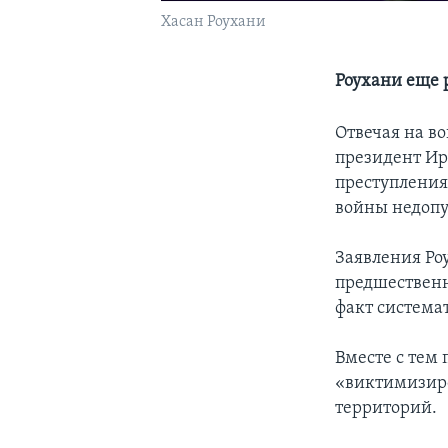
Хасан Роухани
Роухани еще 
Отвечая на в
президент Ир
преступления
войны недопу
Заявления Роу
предшествен
факт система
Вместе с тем
«виктимизиро
территорий.