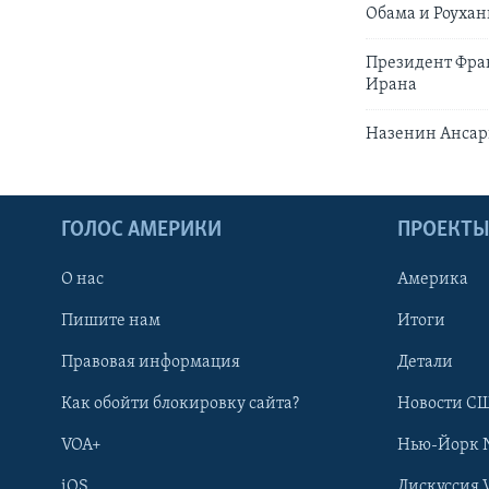
Обама и Роухан
Президент Фра
Ирана
Назенин Ансари
ГОЛОС АМЕРИКИ
ПРОЕКТ
О нас
Америка
Пишите нам
Итоги
Правовая информация
Детали
Как обойти блокировку сайта?
Новости СШ
VOA+
Нью-Йорк 
iOS
Дискуссия 