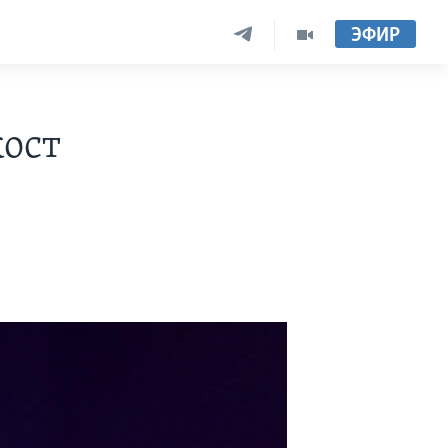
ЭФИР
кост