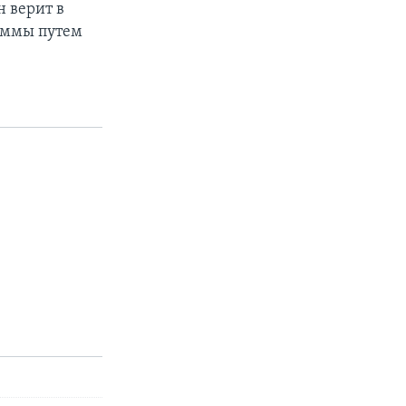
н верит в
аммы путем