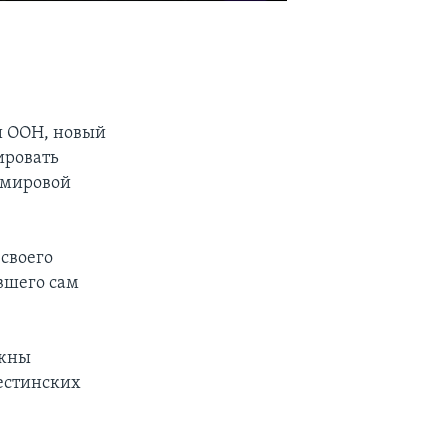
и ООН, новый
ировать
 мировой
 своего
вшего сам
лжны
естинских