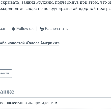
скрывать, заявил Роухани, подчеркнув при этом, что о
разрешения спора по поводу иранской ядерной прогр
ься
Follow us
Распечатать
жба новостей «Голоса Америки»
овости
также
ся с палестинским президентом