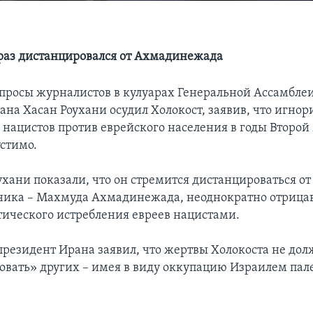
раз дистанцировался от Ахмадинежада
опросы журналистов в кулуарах Генеральной Ассамбле
ана Хасан Роухани осудил Холокост, заявив, что игнор
 нацистов против еврейского населения в годы Второй
стимо.
хани показали, что он стремится дистанцироваться от
ника – Махмуда Ахмадинежада, неоднократно отрица
тического истребления евреев нацистами.
 президент Ирана заявил, что жертвы Холокоста не до
вать» других – имея в виду оккупацию Израилем пал