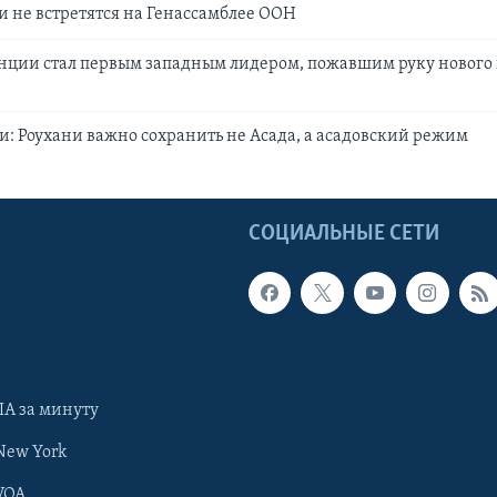
и не встретятся на Генассамблее ООН
нции стал первым западным лидером, пожавшим руку нового
: Роухани важно сохранить не Асада, а асадовский режим
Ы
СОЦИАЛЬНЫЕ СЕТИ
А за минуту
New York
VOA