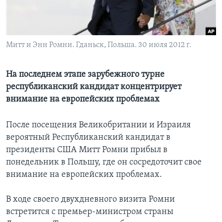
Learning English
СОЦИАЛЬНЫЕ СЕТИ
Митт и Энн Ромни. Гданьск, Польша. 30 июля 2012 г.
На последнем этапе зарубежного турне
республиканский кандидат концентрирует
Языки
внимание на европейских проблемах
После посещения Великобритании и Израиля
вероятный Республиканский кандидат в
президенты США Митт Ромни прибыл в
понедельник в Польшу, где он сосредоточит свое
внимание на европейских проблемах.
В ходе своего двухдневного визита Ромни
встретится с премьер-министром страны