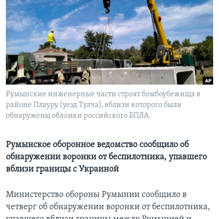
Learning English
СОЦИАЛЬНЫЕ СЕТИ
Языки
Румынские инженерные части строят бомбоубежища в
районе Плауру (уезд Тулча), вблизи которого были
обнаружены обломки российского БПЛА.
Румынское оборонное ведомство сообщило об
обнаружении воронки от беспилотника, упавшего
вблизи границы с Украиной
Министерство обороны Румынии сообщило в
четверг об обнаружении воронки от беспилотника,