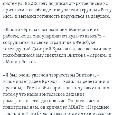
систему». В 2012 году подписал открытое письмо с
призывом к освобождению участниц группы «Pussy
Riot» и выразил готовность поручиться за девушек.
«Какого чёрта мы вспоминаем Мастеров и их
работы, когда они упархивают куда-то ввысь?» –
сокрушается на своей страничке в Фейсбуке
телеведущий Дмитрий Крылов и далее вспоминает
полюбившиеся ему спектакли Виктюка «Игроки» и
«Манон Леско».
«Я был очень увлечен творчеством Виктюка, –
вспоминает далее Крылов, – ходил на репетиции и
прогоны, а Рома любил приглашать тусовку на них,
потому что наше зрительское дыхание
ромафанатов его вдохновляло. Он рисовался и
подыгрывал нам, он кричал во МХАТе: «Народные
– пошли!» И это было правда, потому что в массовке