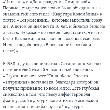
«Чинзано» и «День рождения Смирновой».
Первые четыре одноактовки были объединены в
знаменитый спектакль «Квартира Коломбины» в
театре «Современник», который запретили сразу
же. А потом он шел почти 10 лет, и билетов было не
достать. Невозможно теперь представить, что это
было. Как замирал зал, как он ахал, как смеялся.
Ничего подобного до Виктюка не было (да и
после)».
В 1988 году на сцене театра «Сатирикон» Виктюк
поставил свой самый знаменитый спектакль –
«Служанки» по пьесе Жана. Жене. Это его
«витринная» постановка, благодаря которой он
получил признание во всем мире. Есть глубокая
символика в том, что пьесу анфан террибля
французской культуры воплотил на московской
сцене анфан террибль русской культуры.