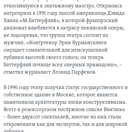
относившуюся к эпатажному маэстро. Открылась
антреприза в 1991 году пьесой американца Дэвида
Хвана «М.Баттерфляй», в которой французский
дипломат влюбляется в актрису пекинской оперы,
не подозревая, что труппа театра состоит из
мужчин. «Контртенор Эрик Курмангалиев
смущает сомнительной для неискушенной
публики высотой своего голоса; он теперь
Баттерфляй почище всех оперных примадонн», –
отметил журналист Леонид Парфенов.
В 1996 году театр получил статус государственного и
собственное здание в Москве, которое является
памятником архитектуры эпохи конструктивизма.
Всего в режиссерском послужном списке Виктюка
– более двухсот спектаклей, многие из них стали
откровением как для экспертов, так и для широкой
публики.