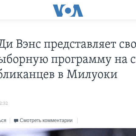
Ди Вэнс представляет св
ыборную программу на с
бликанцев в Милуоки
2:32
ься
Смотреть комментарии