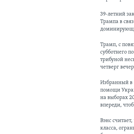
39-летний за
Трампа в свя
доминирующу
Трамп, с повя
субботнего по
трибуной нес
четверг вече
Избранный в 
помощи Украи
на выборах 20
впереди, что
Вэнс считает
класса, огра