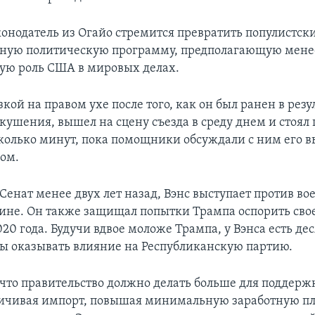
конодатель из Огайо стремится превратить популистс
зную политическую программу, предполагающую мене
ю роль США в мировых делах.
зкой на правом ухе после того, как он был ранен в резу
кушения, вышел на сцену съезда в среду днем и стоял 
колько минут, пока помощники обсуждали с ним его в
ром.
Сенат менее двух лет назад, Вэнс выступает против во
не. Он также защищал попытки Трампа оспорить сво
20 года. Будучи вдвое моложе Трампа, у Вэнса есть де
бы оказывать влияние на Республиканскую партию.
, что правительство должно делать больше для поддерж
ничивая импорт, повышая минимальную заработную пла