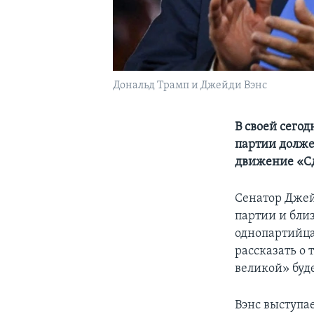
Дональд Трамп и Джейди Вэнс
В своей сего
партии долже
движение «Сд
Сенатор Джей
партии и бли
однопартийца
рассказать о
великой» буд
Вэнс выступа