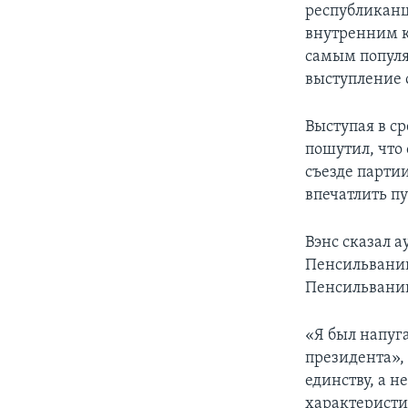
республиканц
внутренним к
самым популя
выступление 
Выступая в с
пошутил, что
съезде партии
впечатлить пу
Вэнс сказал а
Пенсильвании
Пенсильвании
«Я был напуга
президента», 
единству, а н
характеристи