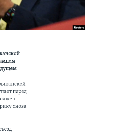
иканской
рампом
будущем
бликанской
упает перед
должен
рику снова
съезд