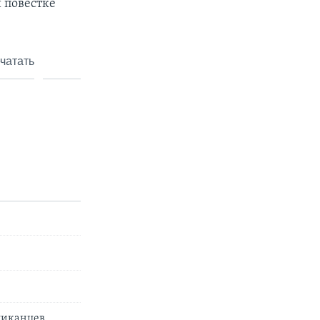
 повестке
чатать
ликанцев