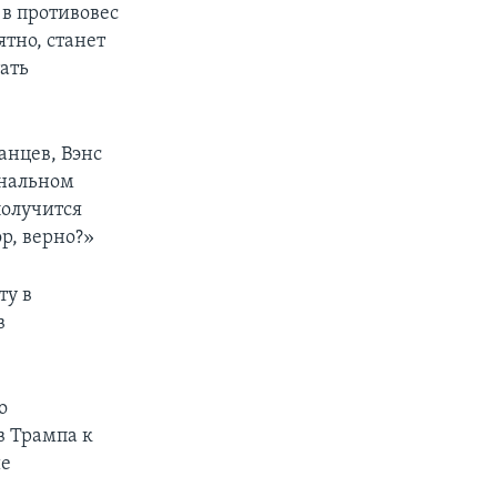
в противовес
тно, станет
ать
анцев, Вэнс
ональном
получится
р, верно?»
ту в
в
о
в Трампа к
ие