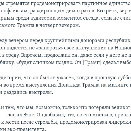
ы стремятся продемонстрировать партийное единство 
онфликтам, раздирающим демократов. Его речь, вероя
рным среди аудитории моментом съезда, если не счит
самого Трампа в четверг вечером.
реду вечером перед крупнейшими донорами республик
 он надеется не «запороть» свое выступление на Наци
 в среду. Впрочем, продолжил он, даже если у него не 
блику, «будет слишком поздно. Он [Трамп] сделал выбо
удитории, что он был «в ужасе», когда в прошлую суббо
 во время выступления Дональда Трампа на митинге 
 раздались выстрелы.
н тем, что мы, возможно, только что потеряли великог
— сказал Вэнс. Он добавил, что, по его мнению, призы
е к мести после стрельбы, продемонстрировал лидерск
ки экс-президента.