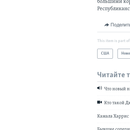
большими кор
Республиканс
Поделит
This item is part of
США
Ново
Читайте 
Что новый н
Кто такой Д
Камала Харрис 
Бывшие соперни