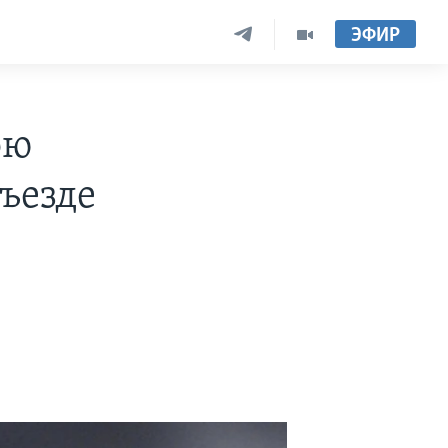
ЭФИР
ою
ъезде