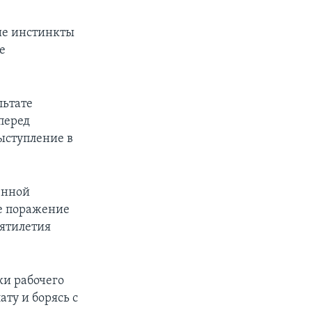
кие инстинкты
е
льтате
перед
ыступление в
енной
е поражение
сятилетия
ки рабочего
ту и борясь с