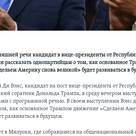
дняшней речи кандидат в вице-президенты от Республ
н рассказать однопартийцам о том, как основанное Т
елаем Америку снова великой» будет развиваться в 
 Ди Вэнс, кандидат на пост вице-президента от Респу
зкий соратник Дональда Трампа, в среду вечером выст
ми с программной речью. В своем выступлении Вэнс 
 том, как основанное Трампом движение «Сделаем Аме
ет развиваться в будущем.
ет в Милуоки, где собравшиеся на общенациональный 