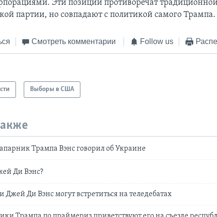
порациями. Эти позиции противоречат традиционной
кой партии, но совпадают с политикой самого Трампа.
ься
Смотреть комментарии
Follow us
Распе
сти
Выборы в США
также
апарник Трампа Вэнс говорил об Украине
жей Ди Вэнс?
и Джей Ди Вэнс могут встретиться на теледебатах
ки Трампа по праймериз приветствуют его на съезде респуб