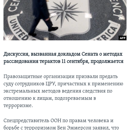
Learning English
СОЦИАЛЬНЫЕ СЕТИ
Языки
Дискуссия, вызванная докладом Сената о методах
расследования терактов 11 сентября, продолжается
Правозащитные организации призвали предать
суду сотрудников ЦРУ, причастных к применению
экстремальных методов ведения следствия по
отношению к лицам, подозреваемым в
терроризме.
Спецпредставитель ООН по правам человека и
борьбе с терроризмом Бен Эммерсон заявил, что