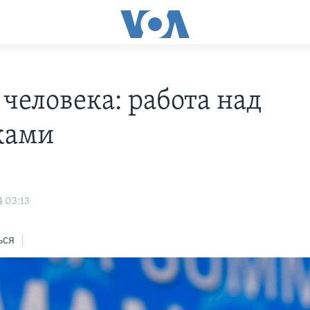
 человека: работа над
ками
о
4 03:13
ься