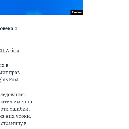
овека с
 США был
ых в
мит прав
s First.
следования.
кратия именно
 эти ошибки,
из них уроки.
 страницу в