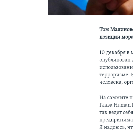
Том Малиновс
позиции мора
10 декабря в 
опубликован 
использовани
терроризме. 
человека, ор
На саммите н
Глава Human 
так ведет се
предпринимае
Я надеюсь, ч