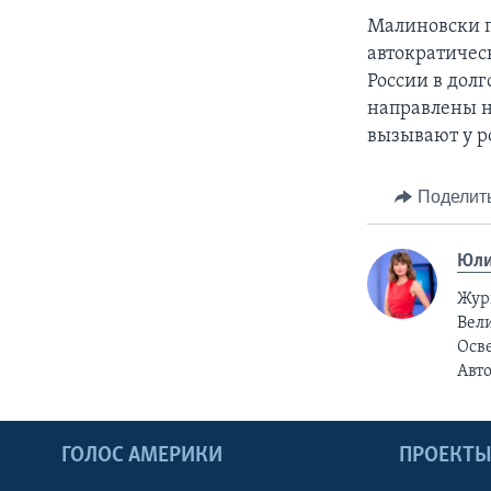
Малиновски п
автократичес
России в долг
направлены н
вызывают у р
Поделит
Юли
Жур
Вели
Осв
Авт
ГОЛОС АМЕРИКИ
ПРОЕКТ