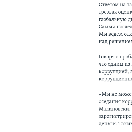
Ответом на т
трезвая оцен
глобальную д
Самый послед
Мы ведем отк
над решением
Говоря о про
что одним из 
коррупцией, 
коррупционно
«Мы не можем
оседания кор
Малиновски. 
зарегистриро
деньги. Таки