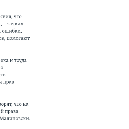
явил, что
 – заявил
ои ошибки,
ов, помогают
ека и труда
во
ыть
ы прав
орят, что на
ей права
л Малиновски.