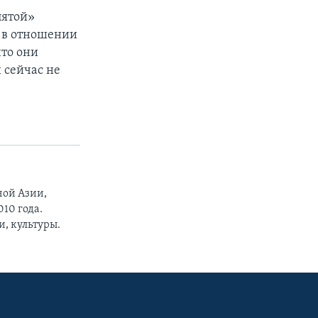
пятой»
и в отношении
что они
 сейчас не
ной Азии,
10 года.
, культуры.