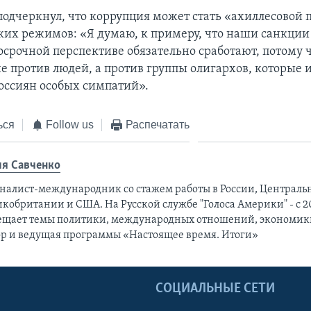
одчеркнул, что коррупция может стать «ахиллесовой 
ких режимов: «Я думаю, к примеру, что наши санкци
осрочной перспективе обязательно сработают, потому 
е против людей, а против группы олигархов, которые и
оссиян особых симпатий».
ься
Follow us
Распечатать
я Савченко
налист-международник cо стажем работы в России, Централь
кобритании и США. На Русской службе "Голоса Америки" - с 20
ещает темы политики, международных отношений, экономики
ор и ведущая программы «Настоящее время. Итоги»
Ы
СОЦИАЛЬНЫЕ СЕТИ