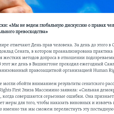
ки: «Мы не ведем глобальную дискуссию о правах чел
льного превосходства»
мире отмечают День прав человека. За день до этого в
доклад Сената, в котором проанализирована практика
я жестких методов допроса в отношении подозреваем
В этот же день в Вашингтоне проходил ежегодный Сам
ганизованный правозащитной организацией Human Right
е могли обойти вниманием результаты сенатского рас
Rights First Элиза Массимино заявила: «Сильная демо
бя, когда совершаются серьезные ошибки. Она признает
т меры для того, чтобы наказать виновных и извлечь 
то именно так мы сможем перелистнуть эту постыдную