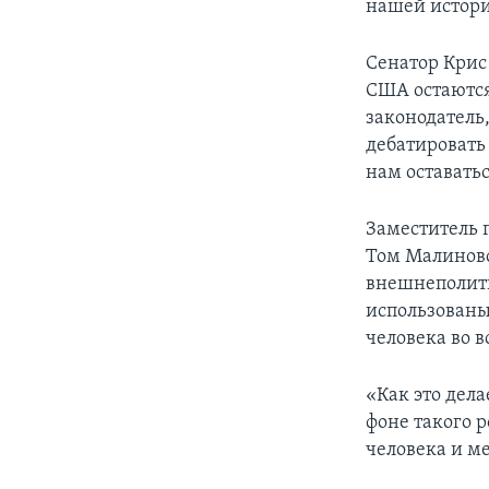
нашей истори
Сенатор Крис 
США остаются
законодатель,
дебатировать
нам оставать
Заместитель 
Том Малиновс
внешнеполити
использованы
человека во в
«Как это дела
фоне такого 
человека и ме