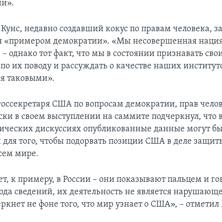
и».
Кунс, недавно создавший кокус по правам человека, за
 «примером демократии». «Мы несовершенная нация,
 – однако тот факт, что мы в состоянии признавать св
 по их поводу и рассуждать о качестве наших институт
ся таковыми».
госсекретаря США по вопросам демократии, прав челов
ки в своем выступлении на саммите подчеркнул, что 
ческих дискуссиях опубликованные данные могут б
 для того, чтобы подорвать позиции США в деле защит
сем мире.
ет, к примеру, в России – они показывают пальцем и гов
рода сведений, их деятельность не является нарушающ
ркнет не фоне того, что мир узнает о США», – отмети