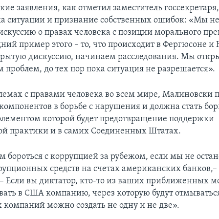
акие заявления, как отметил заместитель госсекретаря
ка ситуации и признание собственных ошибок: «Мы не
искуссию о правах человека с позиции морального пре
ний пример этого – то, что происходит в Фергюсоне и
рытую дискуссию, начинаем расследования. Мы откр
 проблем, до тех пор пока ситуация не разрешается».
блемах с правами человека во всем мире, Малиновски 
компонентов в борьбе с нарушения и должна стать бор
элементом которой будет предотвращение поддержки
й практики и в самих Соединенных Штатах.
 бороться с коррупцией за рубежом, если мы не оста
рупционных средств на счетах американских банков,–
– Если вы диктатор, кто-то из ваших приближенных м
вать в США компанию, через которую будут отмыватьс
х компаний можно создать не одну и не две».