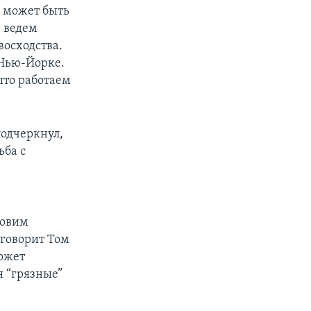
, может быть
 ведем
восходства.
 Нью-Йорке.
ыто работаем
подчеркнул,
ьба с
новим
 говорит Том
ожет
я “грязные”