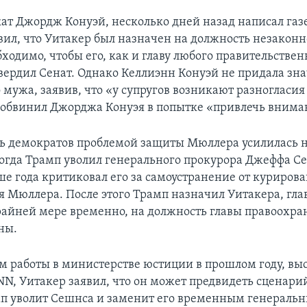
кат Джордж Конуэй, несколько дней назад написал газ
вил, что Уитакер был назначен на должность незаконн
бходимо, чтобы его, как и главу любого правительствен
твердил Сенат. Однако Келлиэнн Конуэй не придала зн
о мужа, заявив, что «у супругов возникают разногласи
 обвинил Джорджа Конуэя в попытке «привлечь вниман
ь демократов проблемой защиты Мюллера усилилась 
когда Трамп уволил генерального прокурора Джеффа Се
ше года критиковал его за самоустранение от куриров
я Мюллера. После этого Трамп назначил Уитакера, гла
райней мере временно, на должность главы правоохр
ны.
м работы в министерстве юстиции в прошлом году, выс
NN, Уитакер заявил, что он может предвидеть сценари
п уволит Сешнса и заменит его временным генераль