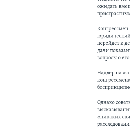
ожидать вмеш
пристрастны
Конгрессмен-
юридический 
перейдет к д
дачи показан
вопросы о ег
Надлер назва
конгрессмена
беспринципно
Однако совет
высказываний
«никаких свид
расследовани