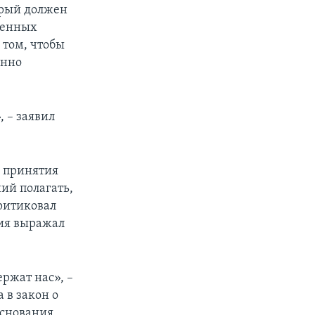
орый должен
венных
 том, чтобы
енно
, – заявил
в принятия
ний полагать,
ритиковал
ния выражал
ержат нас», –
 в закон о
основания