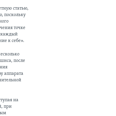
етную статью,
о, поскольку
ного
ачения точке
я каждый
ие к себе».
несколько
шнса, после
ания
ву аппарата
анительной
тупая на
й, при
ным