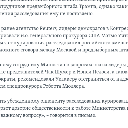
отрудников предвыборного штаба Трампа, однако каки
шения расследования ему не поставлено.
ранее агентство Reuters, лидеры демократов в Конгрес
призвали и.о. генерального прокурора США Мэтью Уит
ься от курирования расследования российского вмешат
можного сговора между Москвой и предвыборным шта
вному сотруднику Минюста по вопросам этики лидеры 
ате представителей Чак Шумер и Нэнси Пелоси, а такж
краты, рекомендовали Уитакеру отстраниться от надз
ем спецпрокурора Роберта Мюллера.
ить убежденному оппоненту расследования курировать 
орвет доверие общественности к работе Министерства
важному вопросу», – говорится в письме.