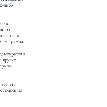
х-либо
се в
акера
ельства в
бом Трампа.
демократов в
е другие
ора за
его, это
 юстиции по