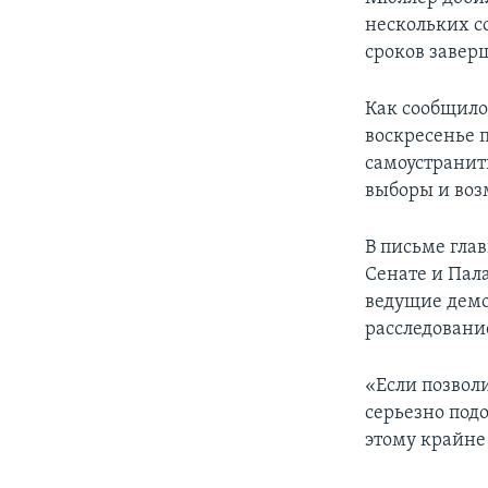
нескольких с
сроков завер
Как сообщило 
воскресенье 
самоустранит
выборы и воз
В письме гла
Сенате и Пал
ведущие демо
расследовани
«Если позвол
серьезно под
этому крайне 