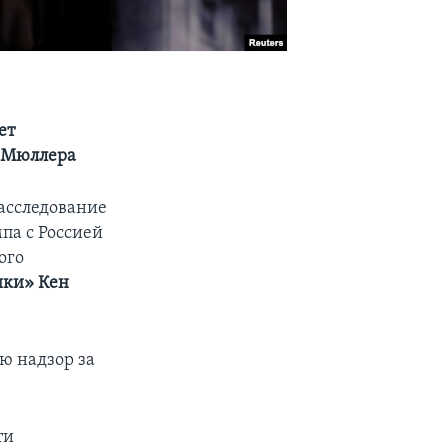
ет
а Мюллера
асследование
па с Россией
ого
ики» Кен
ю надзор за
ти