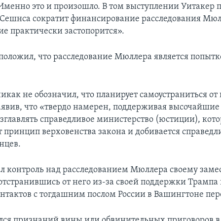
Именно это и произошло. В том выступлении Уитакер 
Сешнса сократит финансирование расследования Мюл
ие практически застопорится».
положил, что расследование Мюллера является попытк
икак не обозначил, что планирует самоустраниться от
явив, что «твердо намерен, поддерживая высочайшие
озглавлять справедливое министерство (юстиции), кото
 принцип верховенства закона и добивается справедл
нцев.
л контроль над расследованием Мюллера своему заме
 отстранившись от него из-за своей поддержки Трампа
контактов с тогдашним послом России в Вашингтоне пе
ся признаний вины или обвинительных приговоров 