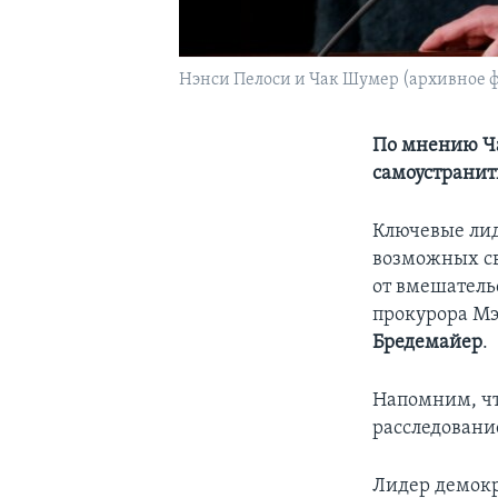
Нэнси Пелоси и Чак Шумер (архивное ф
По мнению Ча
самоустранит
Ключевые лид
возможных св
от вмешатель
прокурора Мэ
Бредемайер
.
Напомним, чт
расследовани
Лидер демокр