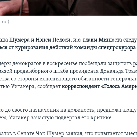
ото)
ка Шумера и Нэнси Пелоси, и.о. главы Минюста следу
ься от курирования действий команды спецпрокурор
еры демократов в воскресенье пообещали защитить р
язей предвыборного штаба президента Дональда Трам
ства со стороны исполняющего обязанности генеральн
тью Уитакера, сообщает
корреспондент «Голоса Амер
о до своего назначения на должность, предполагающу
ем, Уитакер зачастую подвергал его критике.
атов в Сенате Чак Шумер заявил, что попытается внес