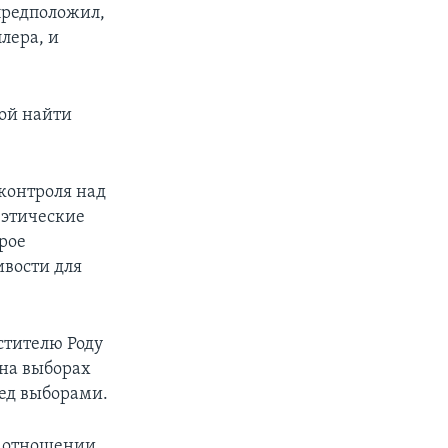
предположил,
лера, и
ой найти
 контроля над
 этические
рое
ивости для
стителю Роду
 на выборах
ред выборами.
в отношении