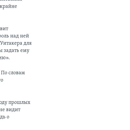
«крайне
авит
роль над ней
 Уитакера для
ы задать ему
ию».
 По словам
го
воду прошлых
не видит
дь о