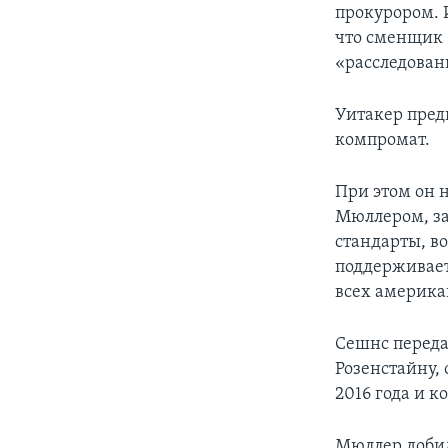
прокурором. 
что сменщик 
«расследован
Уитакер пред
компромат.
При этом он н
Мюллером, за
стандарты, в
поддерживает
всех америка
Сешнс переда
Розенстайну,
2016 года и 
Мюллер добил