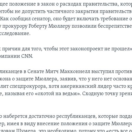
щее положение в закон о расходах правительства, кот
 чтобы не допустить частичного закрытия правительст
Как сообщил сенатор, оно будет включать требование о
 прокурору Роберту Мюллеру позволили беспрепятств
сследование.
причин для того, чтобы этот законопроект не прошел»
омпании CNN.
ликанцев в Сенате Митч Макконнелл выступил проти
кона о защите Мюллера, заявив, что у него нет основа
олит спецпрокурора, хотя американский лидер часто к
е, называя его «охотой на ведьм». Сходную точку зре
о наберется достаточно республиканцев, которые подд
р, имея в виду внесение положения о защите Мюллера
словам Шумера, это необходимо, потому что «есть все 