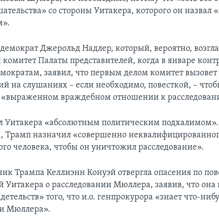
ательства» со стороны Уитакера, которого он назвал 
м».
демократ Джерольд Надлер, который, вероятно, возгл
комитет Палаты представителей, когда в январе конт
емократам, заявил, что первым делом комитет вызовет
ий на слушаниях – если необходимо, повесткой, – чтоб
о «выраженном враждебном отношении к расследован
л Уитакера «абсолютным политическим подхалимом».
, Трамп назначил «совершенно неквалифицированно
го человека, чтобы он уничтожил расследование».
ник Трампа Келлиэнн Конуэй отвергла опасения по по
 Уитакера о расследовании Мюллера, заявив, что она 
етельств» того, что и.о. генпрокурора «знает что-нибу
и Мюллера».