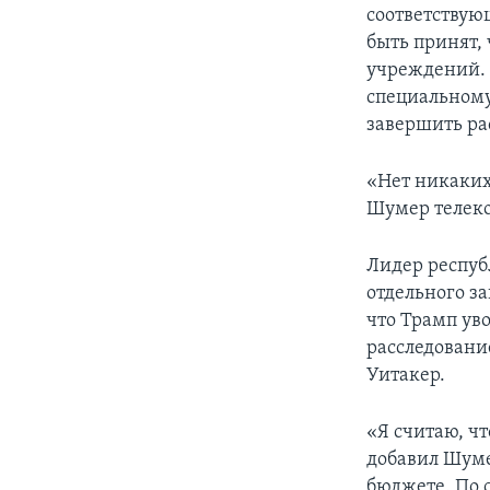
соответствую
быть принят,
учреждений. 
специальному
завершить ра
«Нет никаких 
Шумер телек
Лидер респуб
отдельного за
что Трамп ув
расследовани
Уитакер.
«Я считаю, чт
добавил Шуме
бюджете. По 