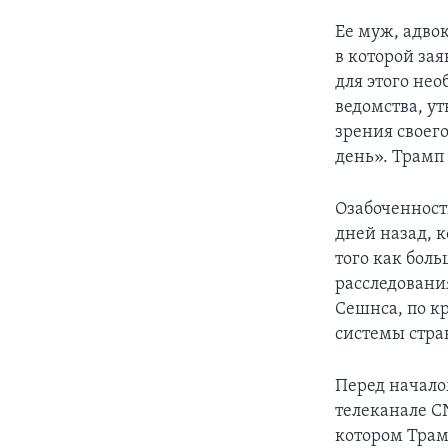
Ее муж, адво
в которой зая
для этого нео
ведомства, у
зрения своег
день». Трамп
Озабоченност
дней назад, 
того как боль
расследовани
Сешнса, по к
системы стра
Перед начало
телеканале C
котором Трам