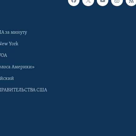
А за минуту
New York
VOA
олоса Америки»
ийский
ПРАВИТЕЛЬСТВА США