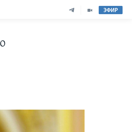
ЭФИР
о