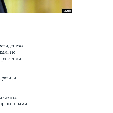
президентом
ным. По
аправлении
выразили
езидента
напряженными