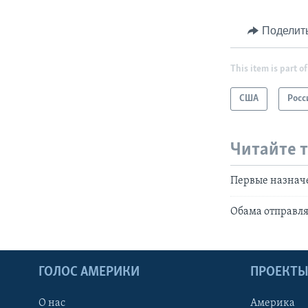
Поделит
This item is part of
США
Росс
Читайте 
Первые назначе
Обама отправля
ГОЛОС АМЕРИКИ
ПРОЕКТ
О нас
Америка