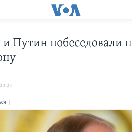
 и Путин побеседовали п
ону
 00:03
ься