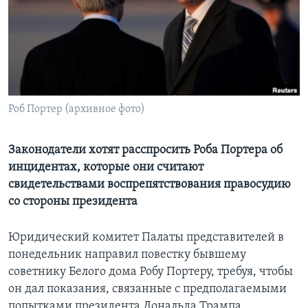
Learning English
СОЦИАЛЬНЫЕ СЕТИ
Роб Портер (архивное фото)
Языки
Законодатели хотят расспросить Роба Портера об
инцидентах, которые они считают
свидетельствами воспрепятствования правосудию
со стороны президента
Юридический комитет Палаты представителей в
понедельник направил повестку бывшему
советнику Белого дома Робу Портеру, требуя, чтобы
он дал показания, связанные с предполагаемыми
попытками президента Дональда Трампа