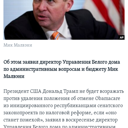
Learning English
СОЦИАЛЬНЫЕ СЕТИ
Мик Малвэни
Языки
Об этом заявил директор Управления Белого дома
по административным вопросам и бюджету Мик
Малвэни
Президент США Дональд Трамп не будет возражать
против удаления положения об отмене Obamacare
из инициированного республиканцами сенатского
законопроекта по налоговой реформе, если «оно
станет помехой», заявил в воскресенье директор
Управления Белого дома по административным