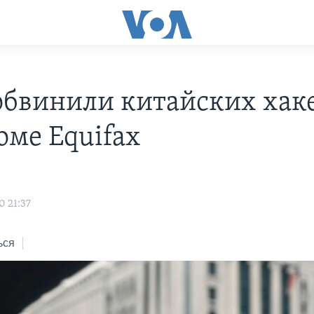
бвинили китайских хак
оме Equifax
0 21:37
ься