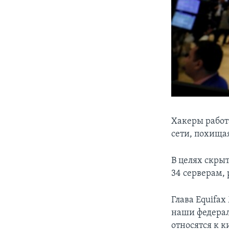
Хакеры работ
сети, похищ
В целях скры
34 серверам,
Глава Equifa
наши федерал
относятся к 