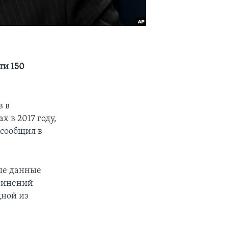
ти 150
в в
 в 2017 году,
 сообщил в
ые данные
бвинений
дной из