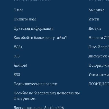
О нас
Америка
Пишите нам
Итоги
Правовая информация
Детали
Как обойти блокировку сайта?
Новости СШ
VOA+
Нью-Йорк 
iOS
Дискуссия 
Android
История «Г
RSS
Учим англ
Learning English
Подпишитесь на новости
ПОЗИЦИЯ 
Пособие по безопасному пользованию
СОЦИАЛЬНЫЕ СЕТИ
Интернетом
Доступная среда: Section 508