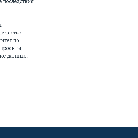
е последствия
т
оличество
итет по
опроекты,
ие данные.