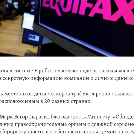
али в системе Equifax несколько недель, взламывая 
ая секретную информацию компании и личные данные
ть местонахождение хакеров трафик перенаправлялся
 расположенным в 20 разных странах.
x Марк Бегор выразил благодарность Минюсту: «Обнаде
ьные правоохранительные органы с должной серьезн
киберпреступности, в особенности спонсируемой на го