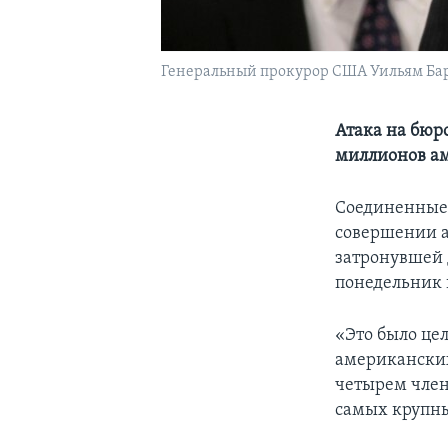
Генеральный прокурор США Уильям Ба
Атака на бюр
миллионов а
Соединенные 
совершении а
затронувшей 
понедельник 
«Это было це
американских
четырем член
самых крупны