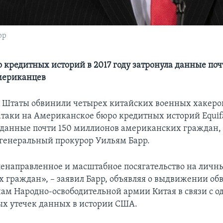
рр
о кредитных историй в 2017 году затронула данные поч
мериканцев
Штаты обвинили четырех китайских военных хакеро
таки на Американское бюро кредитных историй Equifax
данные почти 150 миллионов американских граждан,
генеральный прокурор Уильям Барр.
ленаправленное и масштабное посягательство на личн
 граждан», – заявил Барр, объявляя о выдвижении о
ам Народно-освободительной армии Китая в связи с о
х утечек данных в истории США.