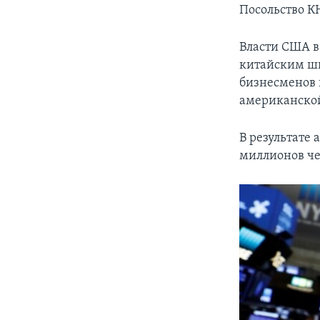
Посольство К
Власти США в
китайским шп
бизнесменов 
американско
В результате
миллионов че