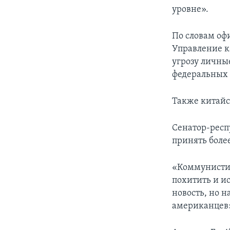
уровне».
По словам оф
Управление к
угрозу личны
федеральных
Также китайск
Сенатор-респ
принять боле
«Коммунистич
похитить и и
новость, но 
американцев»,