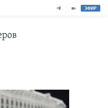
ЭФИР
еров