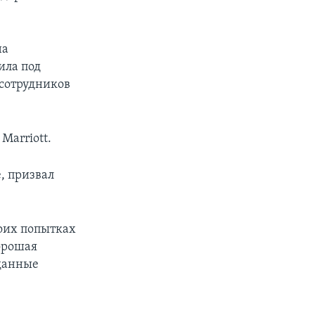
на
ила под
сотрудников
Marriott.
, призвал
воих попытках
орошая
 данные