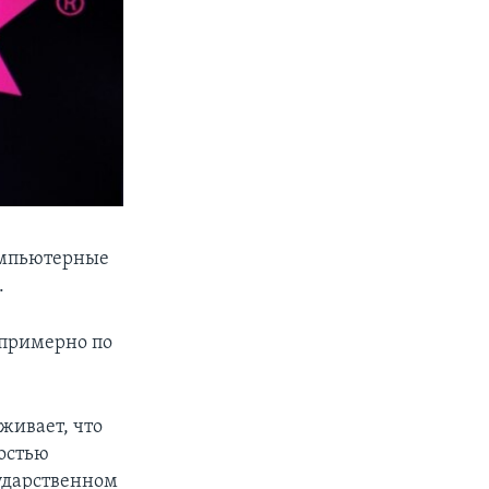
компьютерные
.
 примерно по
живает, что
остью
сударственном