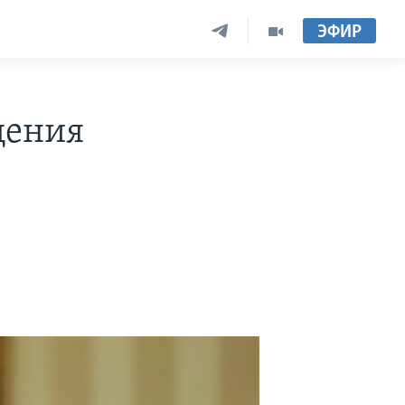
ЭФИР
щения