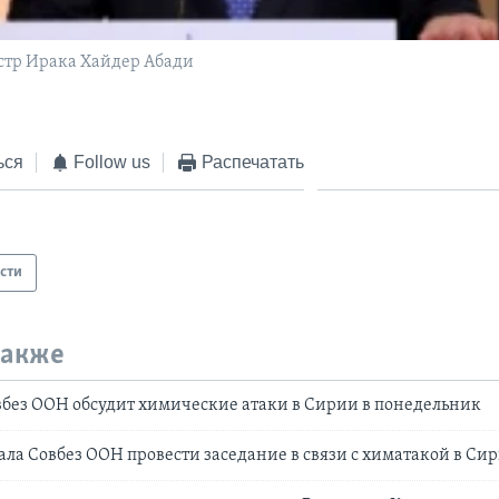
тр Ирака Хайдер Абади
ься
Follow us
Распечатать
сти
также
без ООН обсудит химические атаки в Сирии в понедельник
ла Совбез ООН провести заседание в связи с химатакой в Си