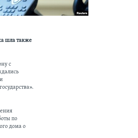
ка шла также
ону с
ждались
 и
государства».
жения
боты по
ого дома о