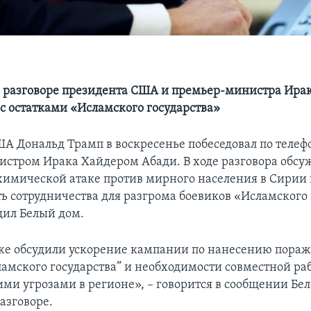
 разговоре президента США и премьер-министра Ира
 с остатками «Исламского государства»
А Дональд Трамп в воскресенье побеседовал по телеф
стром Ирака Хайдером Абади. В ходе разговора обсу
химической атаке против мирного населения в Сирии
ь сотрудничества для разгрома боевиков «Исламского 
щил Белый дом.
е обсудили ускорение кампании по нанесению пора
ламского государства” и необходимости совместной ра
ими угрозами в регионе», – говорится в сообщении Бел
азговоре.