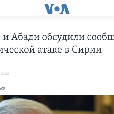
 и Абади обсудили сооб
ической атаке в Сирии
 23:21
ься