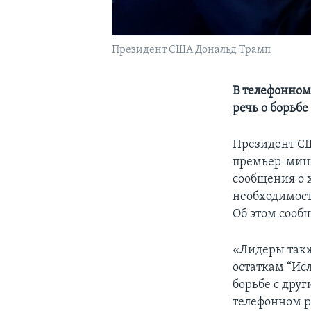
Президент США Дональд Трамп
В телефонном
речь о борьбе
Президент СШ
премьер-мини
сообщения о 
необходимост
Об этом сооб
«Лидеры такж
остаткам “Ис
борьбе с друг
телефонном р