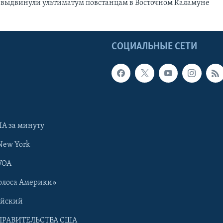
 выдвинули ультиматум повстанцам в Восточном Каламуне
Ы
СОЦИАЛЬНЫЕ СЕТИ
А за минуту
New York
VOA
олоса Америки»
ийский
ПРАВИТЕЛЬСТВА США