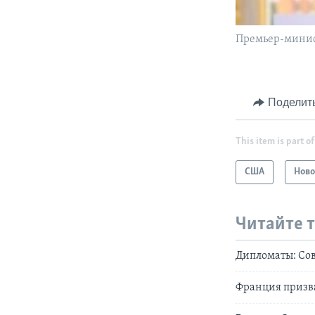
Премьер-минис
Поделит
This item is part of
США
Ново
Читайте 
Дипломаты: Сов
Франция призва