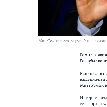
Митт Ромни и его супруга Энн (архивно
Ромни заявил,
Республиканс
Кандидат в п
выдвиженец 
Митт Ромни в
Интернет-изд
сенатора от Ф