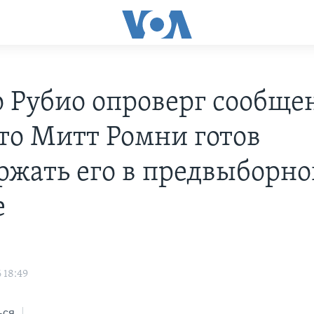
 Рубио опроверг сообще
что Митт Ромни готов
ржать его в предвыборн
е
 18:49
ься