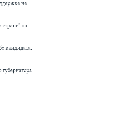
оддержке не
 стране” на
бо кандидата,
о губернатора