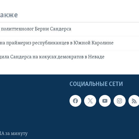
также
 политтехнолог Берни Сандерса
 на праймериз республиканцев в Южной Каролине
ила Сандерса на кокусах демократов в Неваде
Ы
СОЦИАЛЬНЫЕ СЕТИ
А за минуту