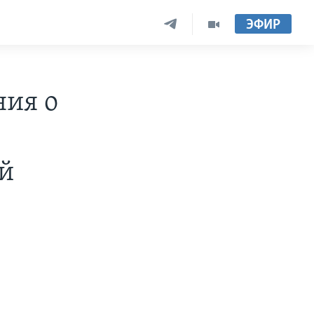
ЭФИР
ния о
ой