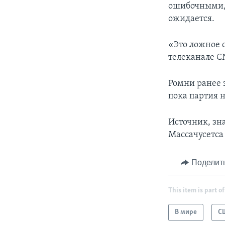
ошибочными, 
ожидается.
«Это ложное 
телеканале CN
Ромни ранее з
пока партия н
Источник, зн
Массачусетса
Поделит
This item is part of
В мире
С