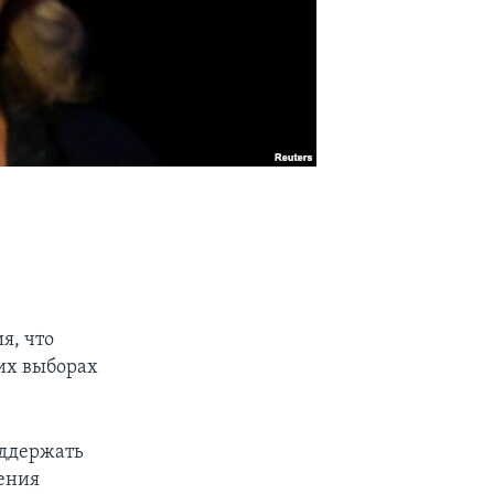
я, что
их выборах
оддержать
щения