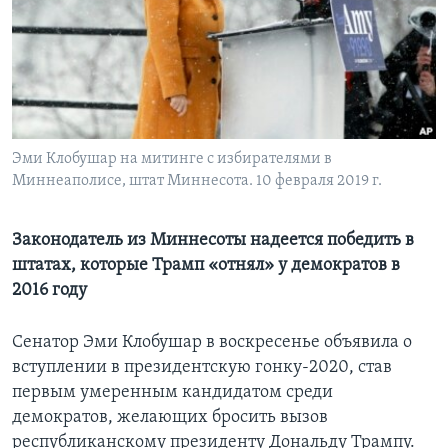
Learning English
СОЦИАЛЬНЫЕ СЕТИ
Эми Клобушар на митинге с избирателями в
Миннеаполисе, штат Миннесота. 10 февраля 2019 г.
Языки
Законодатель из Миннесоты надеется победить в
штатах, которые Трамп «отнял» у демократов в
2016 году
Сенатор Эми Клобушар в воскресенье объявила о
вступлении в президентскую гонку-2020, став
первым умеренным кандидатом среди
демократов, желающих бросить вызов
республиканскому президенту Дональду Трампу.