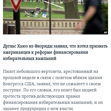
Learning English
СОЦИАЛЬНЫЕ СЕТИ
Языки
Дуглас Хьюз из Флориды заявил, что хотел призвать
американцев к реформе финансирования
избирательных кампаний
Пилот небольшого вертолета, арестованный на
прошлой неделе в связи с полетом вблизи здания
Конгресса США, заявил, что не сожалеет о своем
поступке. По его словам, его полет был акцией
протеста против действующих правил
финансирования избирательных кампаний, и он
заранее предупредил о нем власти.