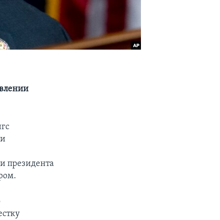
авлении
нгс
 и
и президента
ром.
о
естку