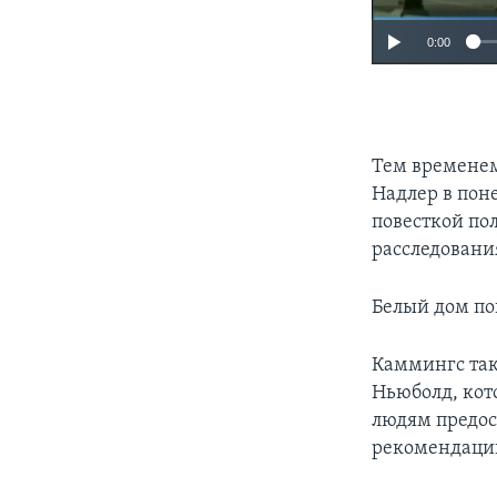
0:00
Тем временем
Надлер в пон
повесткой по
расследовани
Белый дом по
Каммингс так
Ньюболд, кото
людям предос
рекомендации