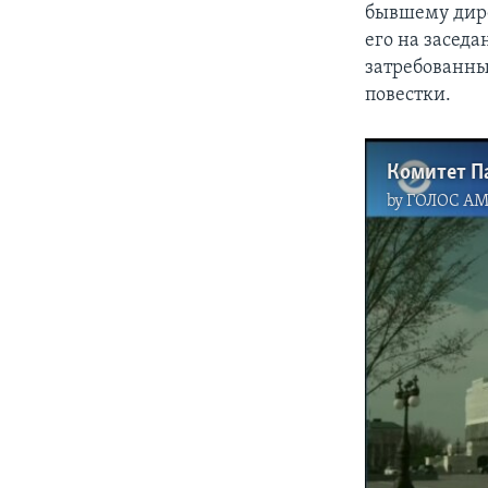
бывшему дире
его на засед
затребованны
повестки.
by
ГОЛОС А