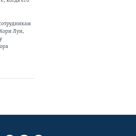
е, когда его
 сотрудникам
 Кори Луи,
у
ора