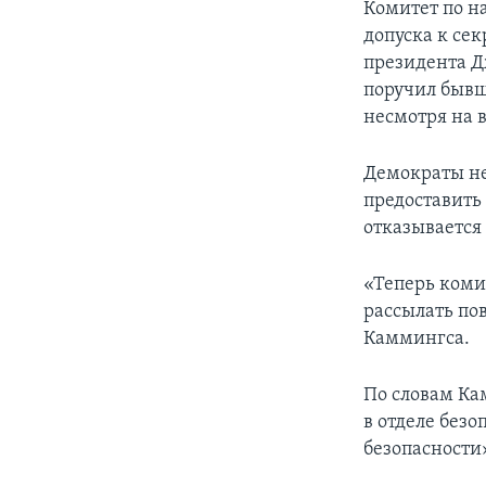
Комитет по н
допуска к се
президента Д
поручил бывш
несмотря на 
Демократы не
предоставить
отказывается
«Теперь коми
рассылать пов
Каммингса.
По словам Ка
в отделе безо
безопасности»