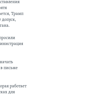
оставления
зятя
ается, Трамп
 допуск,
гана.
просили
министрация
 начать
 в письме
орая работает
сках для