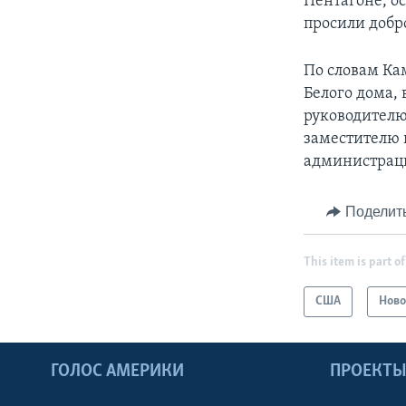
Пентагоне, ос
просили добр
По словам Ка
Белого дома,
руководител
заместителю 
администрац
Поделит
This item is part of
США
Ново
ГОЛОС АМЕРИКИ
ПРОЕКТ