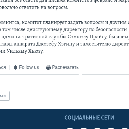
тавил без ответа два письма комитета в феврале и март
овольно ответить на вопросы.
ммингса, комитет планирует задать вопросы и другим
 в том числе действующему директору по безопасности
ю административной службы Сэмюэлу Прайсу, бывшем
главы аппарата Джозефу Хэгину и заместителю директ
ии Уильяму Хьюзу.
ься
Follow us
Распечатать
сти
Ы
СОЦИАЛЬНЫЕ СЕТИ