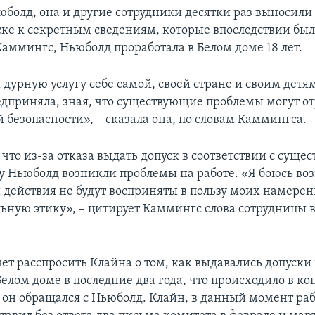
юболд, она и другие сотрудники десятки раз выносили
уске к секретным сведениям, которые впоследствии бы
Каммингс, Ньюболд проработала в Белом доме 18 лет.
 дурную услугу себе самой, своей стране и своим детям
едприняла, зная, что существующие проблемы могут от
 безопасности», – сказала она, по словам Каммингса.
 что из-за отказа выдать допуск в соответствии с сущ
у Ньюболд возникли проблемы на работе. «Я боюсь воз
и действия не будут восприняты в пользу моих намерен
ьную этику», – цитирует Каммингс слова сотрудницы в
ет расспросить Клайна о том, как выдавались допуски
Белом доме в последние два года, что происходило в к
к он обращался с Ньюболд. Клайн, в данный момент р