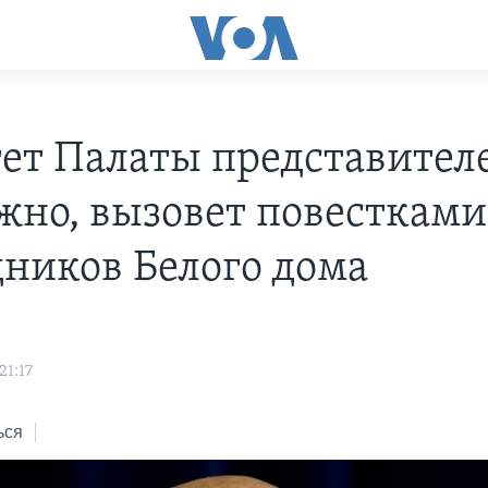
ет Палаты представител
жно, вызовет повестками
дников Белого дома
21:17
ься