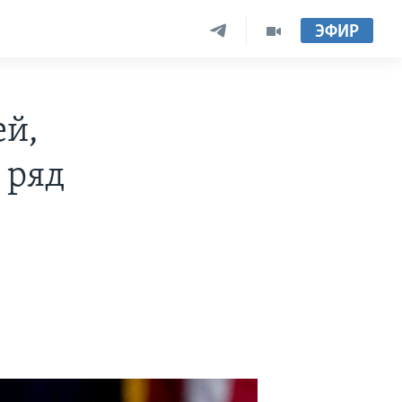
ЭФИР
ей,
 ряд