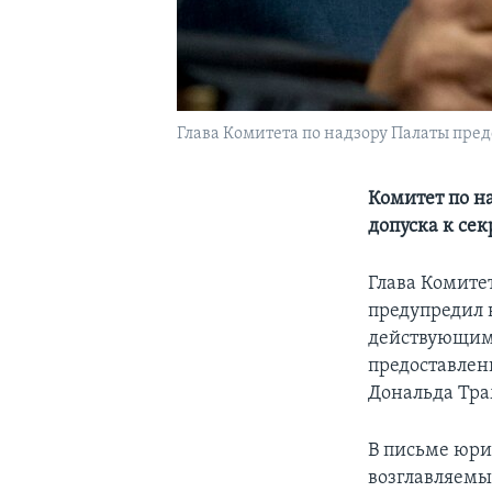
Глава Комитета по надзору Палаты пре
Комитет по н
допуска к се
Глава Комите
предупредил 
действующим 
предоставлен
Дональда Тра
В письме юри
возглавляемы