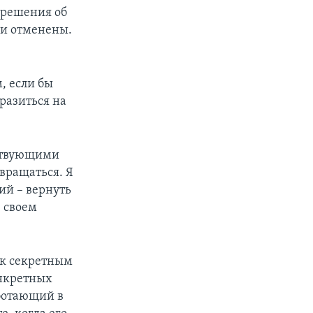
 решения об
ли отменены.
, если бы
разиться на
ествующими
вращаться. Я
ий – вернуть
 своем
 к секретным
онкретных
аботающий в