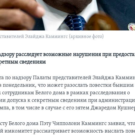
дставителей Элайджа Каммингс (архивное фото)
адзору расследует возможные нарушения при предост
кретным сведениям
та по надзору Палаты представителей Элайджа Камми
в понедельник, что может разослать повестки бывшим
сотрудникам Белого дома в рамках расследования о
ии допуска к секретным сведениям при администраци
мпа, в том числе в случае с его зятем Джаредом Кушне
сту Белого дома Пэту Чипполони Каммингс заявил, чт
й имкомитет рассматривает возможность выслать пов