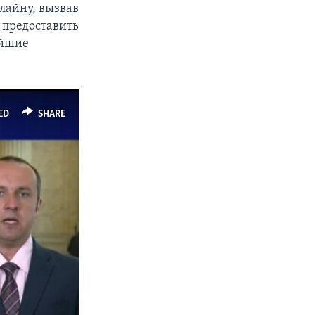
лайну, вызвав
 предоставить
ейшие
ED
SHARE