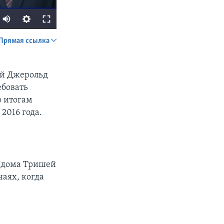
Прямая ссылка
SHARE
ей Джерольд
ебовать
о итогам
2016 года.
px
width
о дома Тришей
чаях, когда