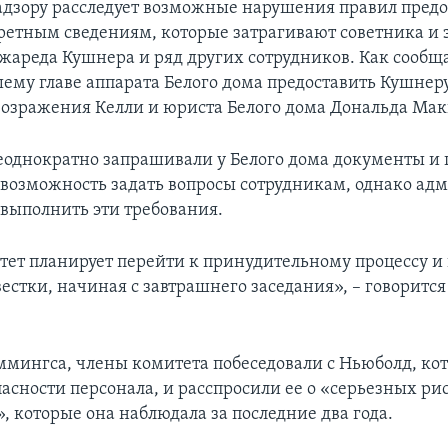
адзору расследует возможные нарушения правил пред
кретным сведениям, которые затрагивают советника и 
жареда Кушнера и ряд других сотрудников. Как сообщ
ему главе аппарата Белого дома предоставить Кушнеру
возражения Келли и юриста Белого дома Дональда Мак
однократно запрашивали у Белого дома документы и 
 возможность задать вопросы сотрудникам, однако ад
 выполнить эти требования.
тет планирует перейти к принудительному процессу и
естки, начиная с завтрашнего заседания», – говорится
ммингса, члены комитета побеседовали с Ньюболд, кот
пасности персонала, и расспросили ее о «серьезных ри
, которые она наблюдала за последние два года.