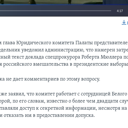
4:17
EMBED
 глава Юридического комитета Палаты представител
едельник уведомил администрацию, что намерен затр
лный текст доклада спецпрокурора Роберта Мюллера п
я российского вмешательства в президентские выборы 
ка не дает комментариев по этому вопросу.
же заявил, что комитет работает с сотрудницей Белог
рой, по его словам, известно о более чем двадцати слу
тавляли доступ к секретной информации, несмотря на
 отказать им в предоставлении допуска.