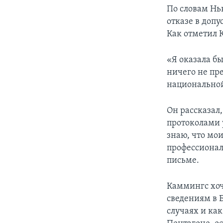
По словам Нь
отказе в доп
Как отметил 
«Я оказала бы
ничего не пр
национальной
Он рассказал,
протоколами 
знаю, что мо
профессионал
письме.
Каммингс хоч
сведениям в 
случаях и ка