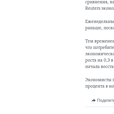
сравнения, н
Reuters экон
Еженедельный
раньше, поск
Тем временем
что потребит
экономическо
роста на 0,3 
начала восста
Экономисты п
процента в но
Поделит