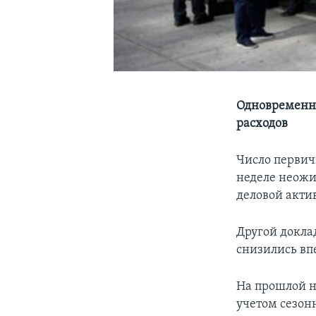
Одновременно
расходов
Число первич
неделе неожи
деловой акти
Другой докла
снизились вп
На прошлой н
учетом сезон