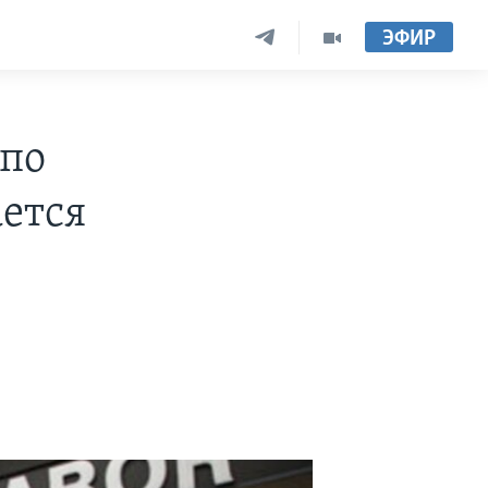
ЭФИР
 по
ается