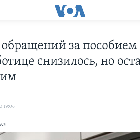
 обращений за пособием
ботице снизилось, но ост
шим
0 19:06
ься