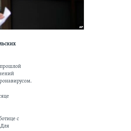
льских
 прошлой
ичений
оронавирусом.
сяце
ботице с
 Для