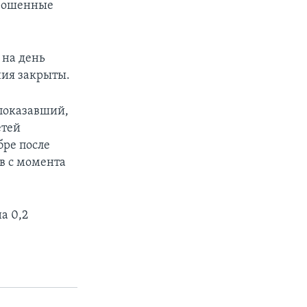
прошенные
 на день
ния закрыты.
 показавший,
етей
бре после
ов с момента
а 0,2