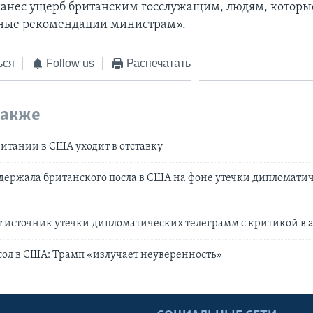
нанес ущерб британским госслужащим, людям, которы
тные рекомендации министрам».
ься
Follow us
Распечатать
также
итании в США уходит в отставку
держала британского посла в США на фоне утечки дипломати
 источник утечки дипломатических телеграмм с критикой в 
ол в США: Трамп «излучает неуверенность»