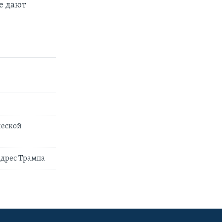
е дают
ческой
адрес Трампа