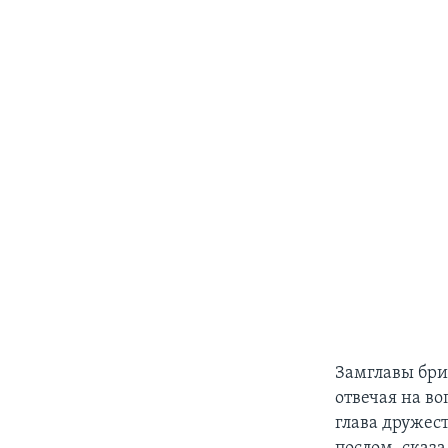
Замглавы бри
отвечая на во
глава дружес