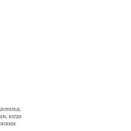
дональд,
аи, когда
танским