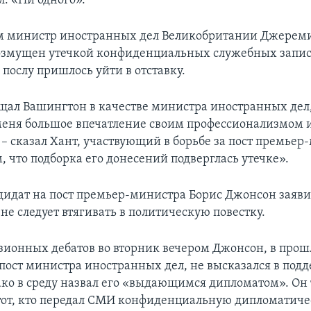
л: «Ни одного».
м министр иностранных дел Великобритании Джереми
 возмущен утечкой конфиденциальных служебных запис
 послу пришлось уйти в отставку.
ещал Вашингтон в качестве министра иностранных дел
меня большое впечатление своим профессионализмом 
– сказал Хант, участвующий в борьбе за пост премьер-
 что подборка его донесений подверглась утечке».
идат на пост премьер-министра Борис Джонсон заявил
е следует втягивать в политическую повестку.
изионных дебатов во вторник вечером Джонсон, в про
ост министра иностранных дел, не высказался в под
ако в среду назвал его «выдающимся дипломатом». Он
 тот, кто передал СМИ конфиденциальную дипломатич