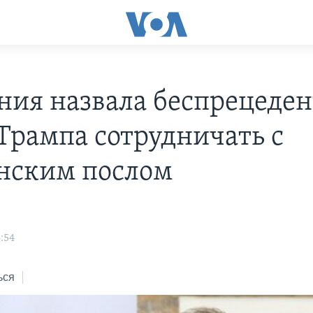
ния назвала беспрецеде
 Трампа сотрудничать с
нским послом
:54
ься