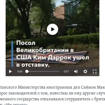
No media source currently available
0:00
0:57
танского Министерства иностранных дел Саймон Мак
прос законодателей о том, известны ли ему другие случ
твенного государства отказывался сотрудничать с бри