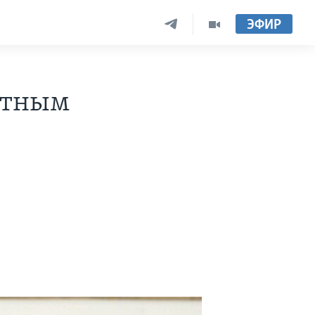
ЭФИР
нтным