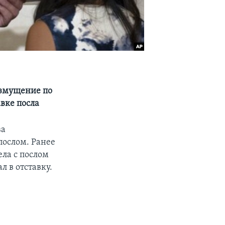
озмущение по
вке посла
ва
послом. Ранее
ела с послом
 в отставку.