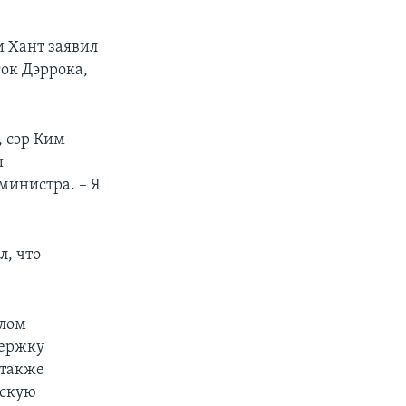
 Хант заявил
ок Дэррока,
px
px
width
height
, сэр Ким
и
министра. – Я
, что
шлом
держку
 также
ескую