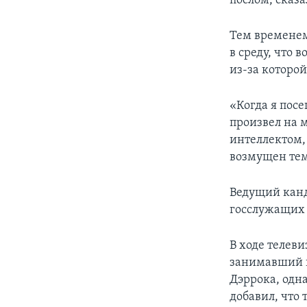
послом, сказа
Тем времене
в среду, что
из-за которой
«Когда я пос
произвел на 
интеллектом, 
возмущен тем,
Ведущий канд
госслужащих н
В ходе телев
занимавший п
Дэррока, одн
добавил, что