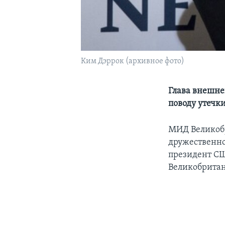
Ким Дэррок (архивное фото)
Глава внешне
поводу утечк
МИД Великобр
дружественно
президент СШ
Великобритан