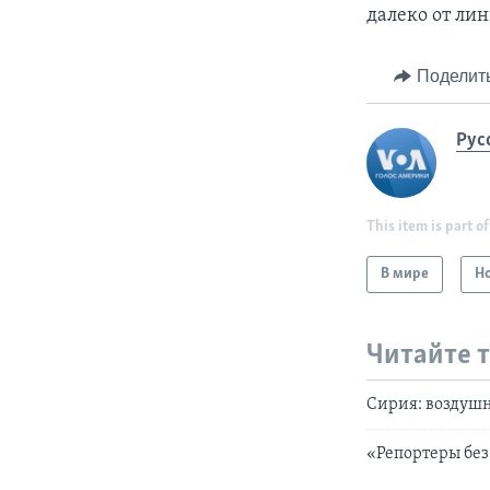
далеко от ли
Поделит
Рус
This item is part of
В мире
Н
Читайте 
Сирия: воздушн
«Репортеры без