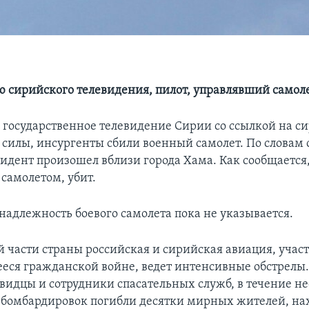
 сирийского телевидения, пилот, управлявший самоле
 государственное телевидение Сирии со ссылкой на с
силы, инсургенты сбили военный самолет. По словам
идент произошел вблизи города Хама. Как сообщается,
самолетом, убит.
надлежность боевого самолета пока не указывается.
й части страны российская и сирийская авиация, учас
ся гражданской войне, ведет интенсивные обстрелы.
видцы и сотрудники спасательных служб, в течение н
е бомбардировок погибли десятки мирных жителей, н