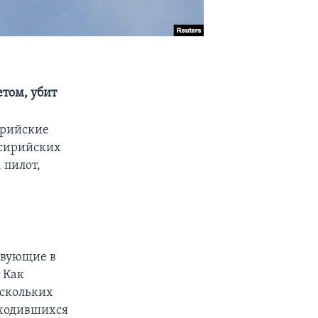
том, убит
ирийские
 сирийских
 пилот,
твующие в
 Как
ескольких
аходившихся