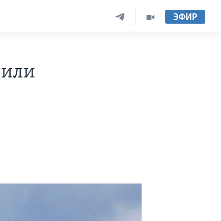
ЭФИР
били