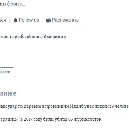
нии фронта.
ься
Follow us
Распечатать
ская служба «Голоса Америки»
овости
также
ый удар по деревне в провинции Идлиб унес жизни 19 челов
 границ»: в 2017 году были убиты 65 журналистов