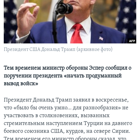
Learning English
СОЦИАЛЬНЫЕ СЕТИ
Президент США Дональд Трамп (архивное фото)
Языки
Тем временем министр обороны Эспер сообщил о
поручении президента «начать продуманный
вывод войск»
Президент Дональд Трамп заявил в воскресенье,
что «было бы очень умно… для разнообразия» не
участвовать в столкновениях, вызванных
стремительным наступлением Турции на давнего
боевого союзника США, курдов, на севере Сирии.
Тем временем его министр обороны сказал, что