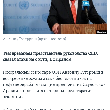
Learning English
СОЦИАЛЬНЫЕ СЕТИ
Антониу Гутерриш (архивное фото)
Языки
Тем временем представитель руководства США
связал атаки не с хути, а с Ираном
Генеральный секретарь ООН Антониу Гутерриш в
воскресенье осудил атаки беспилотников на
нефтеперерабатывающие предприятия Саудовской
Аравии и призвал все стороны предотвратить
эскалацию.
«Генеральный секретарь осуждает имевшие место