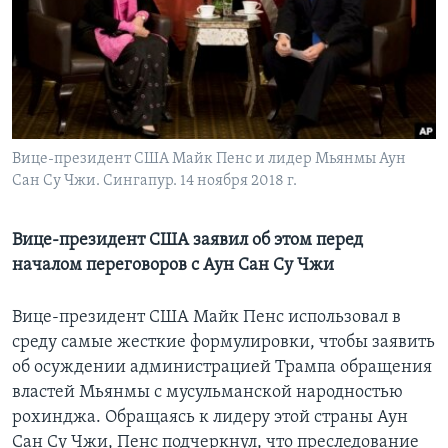
Learning English
СОЦИАЛЬНЫЕ СЕТИ
Вице-президент США Майк Пенс и лидер Мьянмы Аун
Сан Су Чжи. Сингапур. 14 ноября 2018 г.
Языки
Вице-президент США заявил об этом перед
началом переговоров с Аун Сан Су Чжи
Вице-президент США Майк Пенс использовал в
среду самые жесткие формулировки, чтобы заявить
об осуждении администрацией Трампа обращения
властей Мьянмы с мусульманской народностью
рохинджа. Обращаясь к лидеру этой страны Аун
Сан Су Чжи, Пенс подчеркнул, что преследование