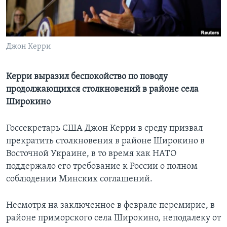
Learning English
СОЦИАЛЬНЫЕ СЕТИ
Джон Керри
Керри выразил беспокойство по поводу
продолжающихся столкновений в районе села
Языки
Широкино
Госсекретарь США Джон Керри в среду призвал
прекратить столкновения в районе Широкино в
Восточной Украине, в то время как НАТО
поддержало его требование к России о полном
соблюдении Минских соглашений.
Несмотря на заключенное в феврале перемирие, в
районе приморского села Широкино, неподалеку от