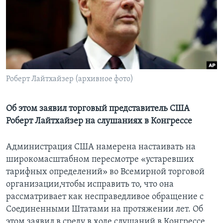
Learning English
СОЦИАЛЬНЫЕ СЕТИ
Роберт Лайтхайзер (архивное фото)
Языки
Об этом заявил торговый представитель США
Роберт Лайтхайзер на слушаниях в Конгрессе
Администрация США намерена настаивать на
широкомасштабном пересмотре «устаревших
тарифных определений» во Всемирной торговой
организации,чтобы исправить то, что она
рассматривает как несправедливое обращение с
Соединенными Штатами на протяжении лет. Об
этом заявил в среду в ходе слушаний в Конгрессе