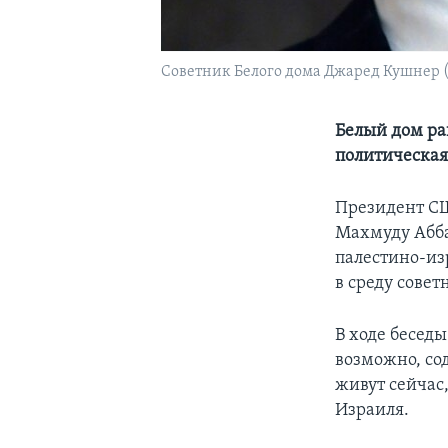
Cоветник Белого дома Джаред Кушнер (
Белый дом ра
политическая
Президент СШ
Махмуду Абба
палестино-из
в среду сове
В ходе бесед
возможно, со
живут сейчас
Израиля.