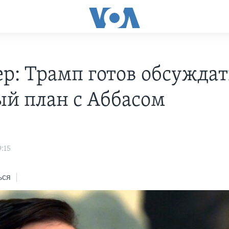
р: Трамп готов обсуждат
й план с Аббасом
:15
ься