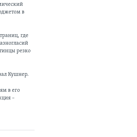
омический
юджетом в
траниц, где
разногласий
тинцы резко
зал Кушнер.
ям в его
кция –