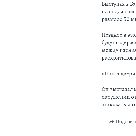
Выступая в Б
план для пал
размере 50 м
Позднее в это
будут содерж
между израил
раскритикова
«Наши двери 
Он высказал 
окружении оч
атаковать и 
Поделит