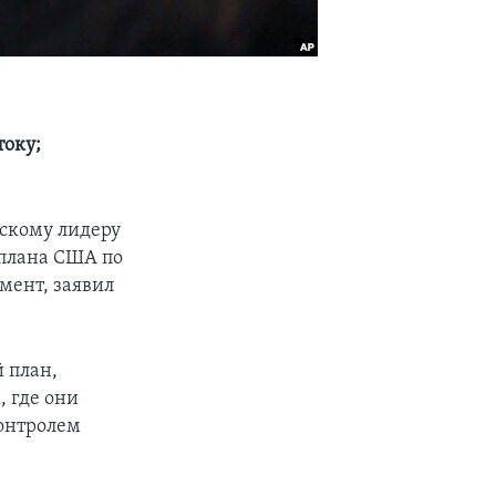
току;
нскому лидеру
 плана США по
мент, заявил
 план,
 где они
контролем