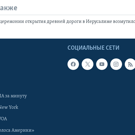
также
церемонии открытия древней дороги в Иерусалиме возмутил
Ы
СОЦИАЛЬНЫЕ СЕТИ
А за минуту
New York
VOA
олоса Америки»