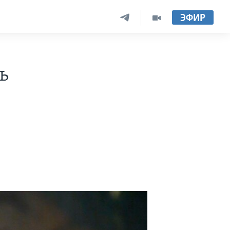
ЭФИР
ь