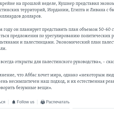
ахрейне на прошлой неделе, Кушнер представил экон
естинских территорий, Иордании, Египта и Ливана с б
иллиардов долларов.
м году он планирует представить план объемом 50-60 с
аться предложения по урегулированию политических 
ьтянами и палестинцами. Экономический план палес
ли.
всегда открыты для палестинского руководства», – ска
мнение, что Аббас хочет мира, однако «некоторым люд
ень несимпатичен наш подход, и их естественная реа
говорить безумные вещи».
ься
Follow us
Распечатать