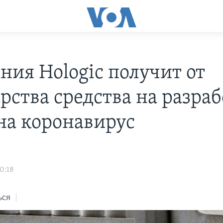
ния Hologic получит от
рства средства на разра
 на коронавирус
0:18
ься