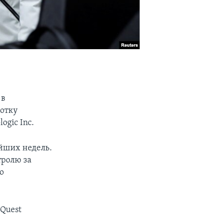
 в
ботку
ogic Inc.
айших недель.
тролю за
о
 Quest