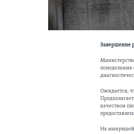
Завершение р
Министерство
понедельник 
диагностическ
Ожидается, ч
Предполагает
качеством пи
предоставлен
На минувшей н