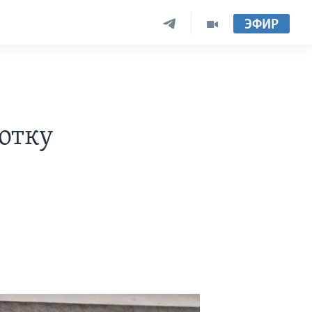
ЭФИР
ботку