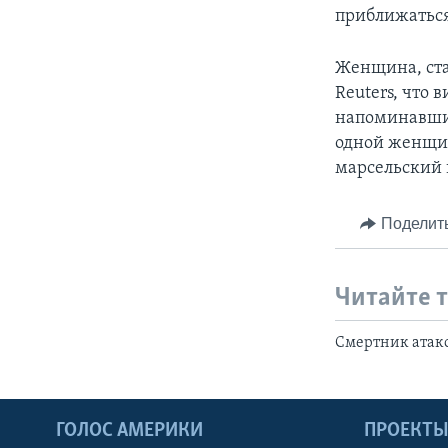
приближаться
Женщина, ста
Reuters, что 
напоминавшим
одной женщин
марсельский 
Поделит
Читайте 
Смертник атако
ГОЛОС АМЕРИКИ
ПРОЕКТ