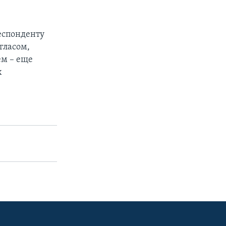
еспонденту
гласом,
ем – еще
х