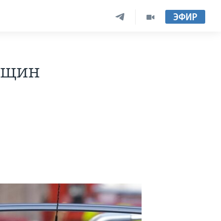
ЭФИР
нщин