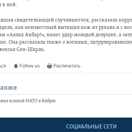
 к ней.
вшая свидетельницей случившегося, рассказала корр
видела, как неизвестный вытащил нож из рукава и с воз
 «Аллах Акбар!», нанес удар молодой девушке, а зат
е. Она рассказала также о военных, патрулировавши
вокзал Сен-Шарль.
ься
Follow us
Распечатать
также
вал конвой НАТО в Кабуле
Ы
СОЦИАЛЬНЫЕ СЕТИ