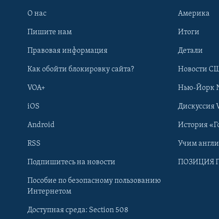
О нас
Америка
Пишите нам
Итоги
Правовая информация
Детали
Как обойти блокировку сайта?
Новости СШ
VOA+
Нью-Йорк 
iOS
Дискуссия 
Android
История «Г
RSS
Учим англ
Learning English
Подпишитесь на новости
ПОЗИЦИЯ 
Пособие по безопасному пользованию
СОЦИАЛЬНЫЕ СЕТИ
Интернетом
Доступная среда: Section 508