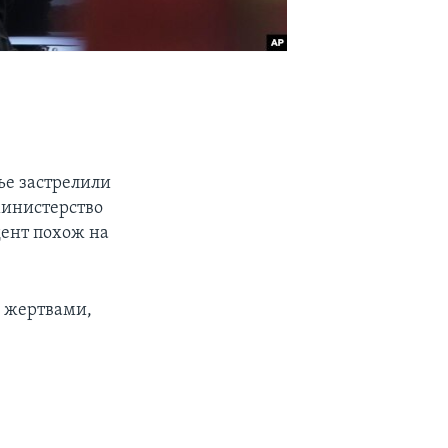
ье застрелили
министерство
ент похож на
и жертвами,