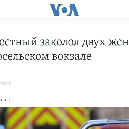
естный заколол двух же
рсельском вокзале
 18:10
ься