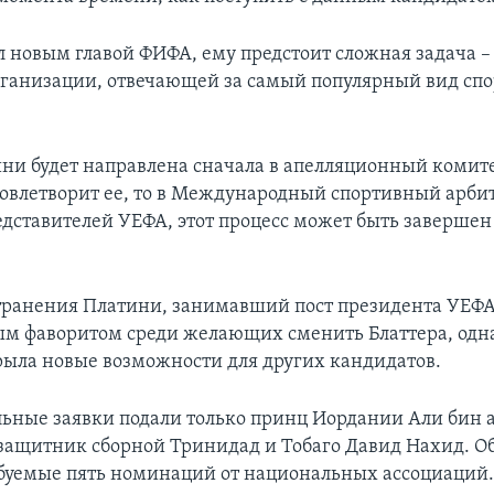
ал новым главой ФИФА, ему предстоит сложная задача –
ганизации, отвечающей за самый популярный вид спо
ни будет направлена сначала в апелляционный комит
удовлетворит ее, то в Международный спортивный арби
едставителей УЕФА, этот процесс может быть завершен
странения Платини, занимавший пост президента УЕФА 
ым фаворитом среди желающих сменить Блаттера, одна
рыла новые возможности для других кандидатов.
ьные заявки подали только принц Иордании Али бин а
ащитник сборной Тринидад и Тобаго Давид Нахид. О
буемые пять номинаций от национальных ассоциаций