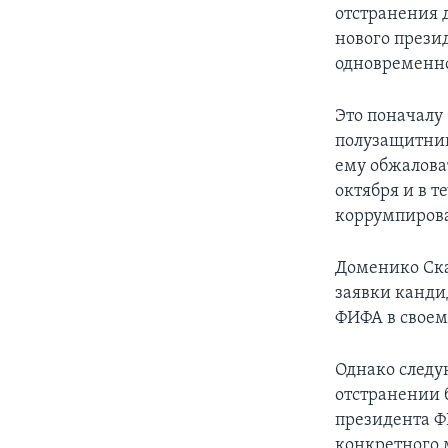
отстранения 
нового презид
одновременно
Это поначалу
полузащитник
ему обжалова
октября и в 
коррумпиров
Доменико Ска
заявки кандид
ФИФА в своем
Однако следу
отстранении б
президента Ф
конкретного 