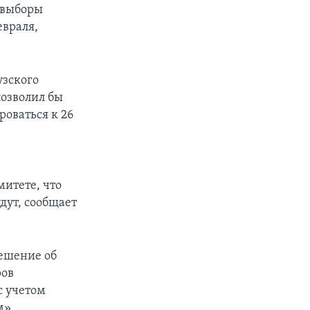
о выборы
евраля,
узского
позволил бы
оваться к 26
митете, что
дут, сообщает
решение об
ров
с учетом
м».