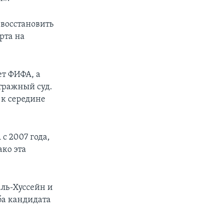
 восстановить
рта на
ет ФИФА, а
тражный суд.
 к середине
с 2007 года,
ко эта
ль-Хуссейн и
ба кандидата
.