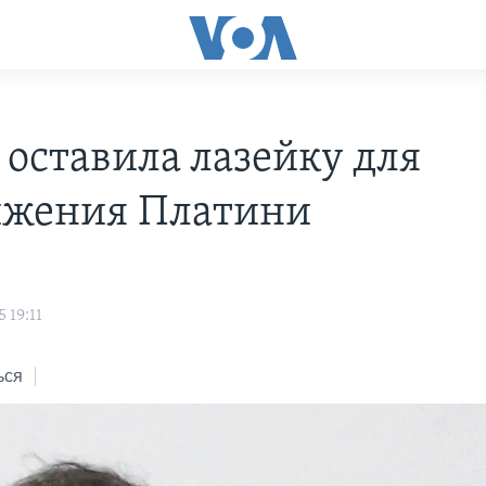
оставила лазейку для
жения Платини
 19:11
ься