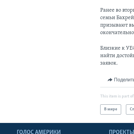
Ранее во вто
семьи Бахрей
призывают вы
окончательно
Близкие к УЕ
найти достой
заявок.
Поделит
This item is part of
В мире
С
ГОЛОС АМЕРИКИ
ПРОЕКТ