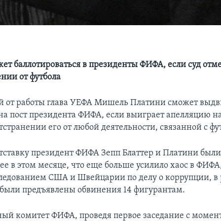
ет баллотироваться в президенты ФИФА, если суд от
ении от футбола
 от работы глава УЕФА Мишель Платини сможет выдв
на пост президента ФИФА, если выиграет апелляцию н
тстранении его от любой деятельности, связанной с фу
тставку президент ФИФА Зепп Блаттер и Платини был
нее в этом месяце, что еще больше усилило хаос в ФИФ
сследованием США и Швейцарии по делу о коррупции, в
 были предъявлены обвинения 14 фигурантам.
ый комитет ФИФА, проведя первое заседание с момен