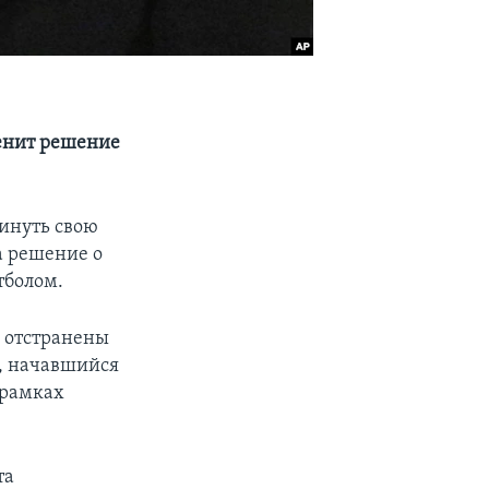
менит решение
инуть свою
а решение о
тболом.
и отстранены
А, начавшийся
 рамках
та