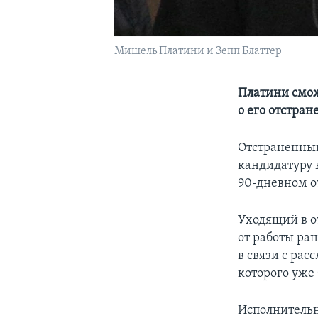
Мишель Платини и Зепп Блаттер
Платини смож
о его отстран
Отстраненный
кандидатуру 
90-дневном о
Уходящий в о
от работы ра
в связи с ра
которого уже
Исполнительн