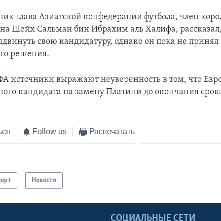
рник глава Азиатской конфедерации футбола, член кор
на Шейх Сальман бин Ибрахим аль Халифа, рассказал,
двинуть свою кандидатуру, однако он пока не принял
го решения.
ФА источники выражают неуверенность в том, что Евро
ного кандидата на замену Платини до окончания срок
ься
Follow us
Распечатать
порт
Новости
Ы
СОЦИАЛЬНЫЕ СЕТИ