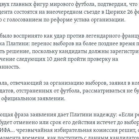
двух главных фигур мирового футбола, подтвердил, чт
ента состоятся на внеочередном съезде в Цюрихе 26 ф
 с голосованием по реформе устава организации.
 было воспринято как удар против легендарного франц
а Платини: перенос выборов на более позднее время 
ть решение, поскольку кандидаты должны зарегистрир
течение следующих 10 дней пройти проверку на
анность.
ла, отвечающий за организацию выборов, заявил в ко
атов, отстраненных от футбола, рассматриваться не бу
 официальном заявлении.
ющая фраза заявления дает Платини надежду: «Если 
удет отменено или срок его действия истечет до выбо
ИФА… чрезвычайная избирательная комиссия решит, 
момента времени, как поступить с данным кандидато