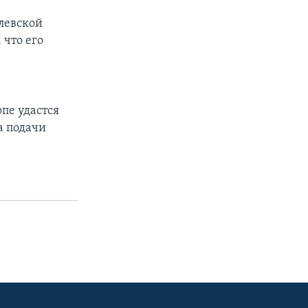
олевской
 что его
пе удастся
а подачи