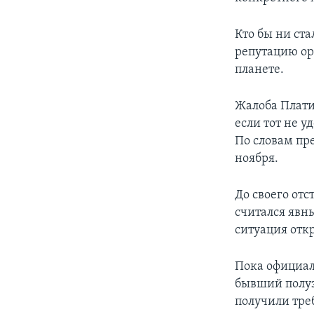
Кто бы ни ст
репутацию ор
планете.
Жалоба Плати
если тот не 
По словам пр
ноября.
До своего от
считался явн
ситуация отк
Пока официал
бывший полуз
получили тре