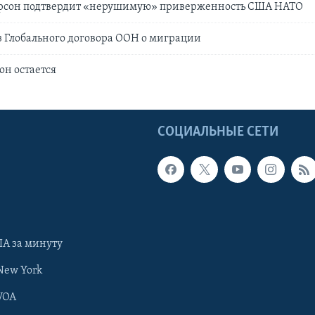
ерсон подтвердит «нерушимую» приверженность США НАТО
 Глобального договора ООН о миграции
он остается
Ы
СОЦИАЛЬНЫЕ СЕТИ
А за минуту
New York
VOA