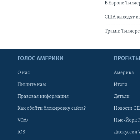
В Европе Тилл
США выходят из
Трамп: Тиллерс
ГОЛОС АМЕРИКИ
ПРОЕКТ
О нас
Америка
Пишите нам
Итоги
Правовая информация
Детали
Как обойти блокировку сайта?
Новости СШ
VOA+
Нью-Йорк 
iOS
Дискуссия 