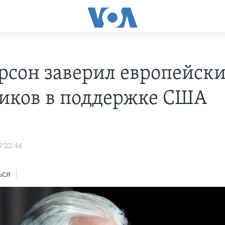
рсон заверил европейск
иков в поддержке США
7 22:44
ься