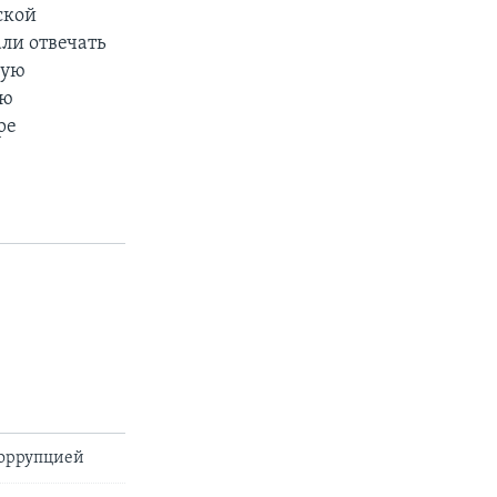
ской
ли отвечать
кую
ую
ре
коррупцией