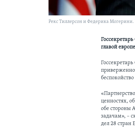
Рекс Тиллерсон и Федерика Могерини. Бр
Госсекретарь
главой европ
Госсекретарь
приверженнос
беспокойство
«Партнерств
ценностях, о
обе стороны 
задачам», – 
дел 28 стран 