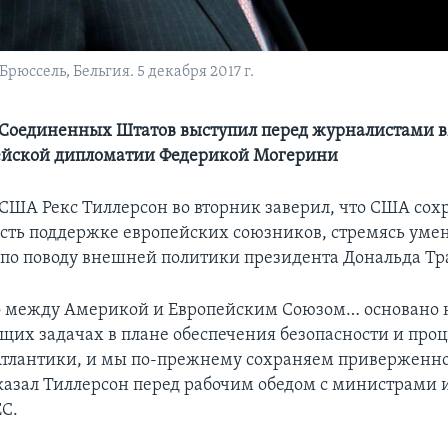
юссель, Бельгия. 5 декабря 2017 г.
 Соединенных Штатов выступил перед журналистами в
ейской дипломатии Федерикой Могерини
 США Рекс Тиллерсон во вторник заверил, что США со
ть поддержке европейских союзников, стремясь уме
 по поводу внешней политики президента Дональда Тр
о между Америкой и Европейским Союзом… основано 
бщих задачах в плане обеспечения безопасности и про
Атлантики, и мы по-прежнему сохраняем приверженно
сказал Тиллерсон перед рабочим обедом с министрами
ЕС.