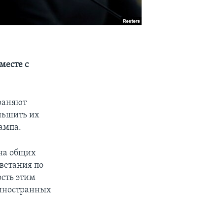
месте с
храняют
ньшить их
ампа.
на общих
цветания по
сть этим
 иностранных