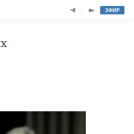
ЭФИР
их