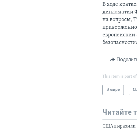
В ходе кратк
дипломатии Ф
на вопросы, 
приверженнос
европейский 
безопасности
Поделит
This item is part of
В мире
С
Читайте 
США выразили о