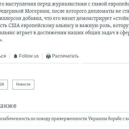
ого выступления перед журналистами с главой европей
едерикой Могерини, после которого дипломаты не ста
Тиллерсон добавил, что его визит демонстрирует «стой
ть США европейскому альянсу и важную роль, котор
альянс играет в достижении наших общих задач в сфе
».
ься
Follow us
Распечатать
ША
Новости
также
забоченность по поводу приверженности Украины борьбе с 