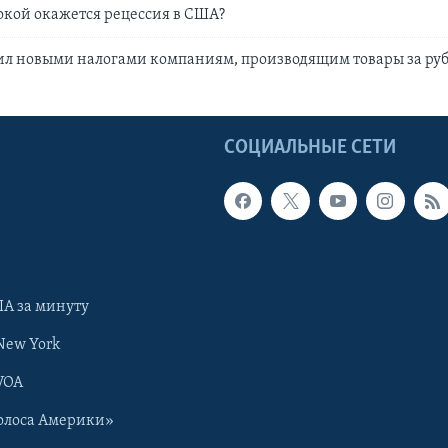
окой окажется рецессия в США?
ил новыми налогами компаниям, производящим товары за ру
Ы
СОЦИАЛЬНЫЕ СЕТИ
А за минуту
New York
VOA
олоса Америки»