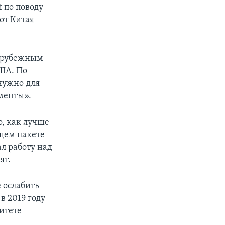
 по поводу
от Китая
зарубежным
ША. По
нужно для
аменты».
о, как лучше
ющем пакете
л работу над
ят.
 ослабить
в 2019 году
итете –