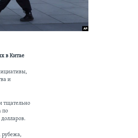
ых в Китае
нициативы,
ва и
 и тщательно
 по
 долларов.
 рубежа,