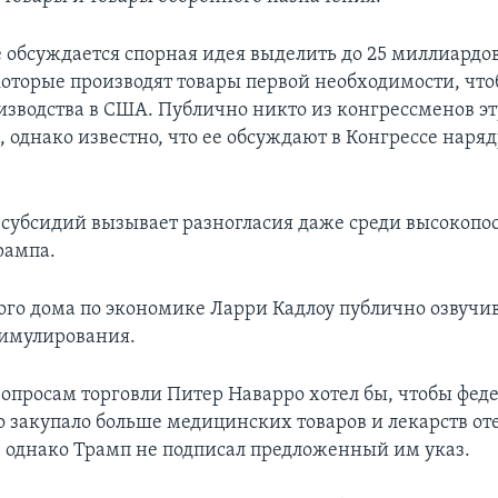
 обсуждается спорная идея выделить до 25 миллиардо
оторые производят товары первой необходимости, что
изводства в США. Публично никто из конгрессменов э
 однако известно, что ее обсуждают в Конгрессе наря
субсидий вызывает разногласия даже среди высокопо
рампа.
ого дома по экономике Ларри Кадлоу публично озвучи
тимулирования.
вопросам торговли Питер Наварро хотел бы, чтобы фед
о закупало больше медицинских товаров и лекарств от
, однако Трамп не подписал предложенный им указ.