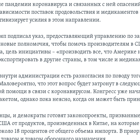
не пандемии коронавируса и связанных с ней опасений
ависимости поставок продовольствия и медикаментов 
тивизирует усилия в этом направлении.
амп подписал указ, предоставляющий управлению по 
новые полномочия, чтобы помочь производителям в С
а, цель инициативы – «производить все, что Америке 
 экспортировать в другие страны, в том числе и медик
внутри администрации есть разногласия по поводу тог
Маловероятно, что этот вопрос будет затронут в следу
й помощи в связи с коронавирусом. Конгресс уже нача
кетом, однако пока неясно, когда он может быть прин
нцы, и демократы готовят законопроекты, призванные
ША от продуктов, произведенных в Китае, на которые 
около 18 процентов от общего объема импорта. В приор
товары и товары оборонного назначения.