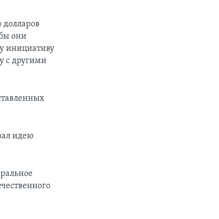
в долларов
бы они
ту инициативу
ду с другими
ставленных
вал идею
еральное
ечественного