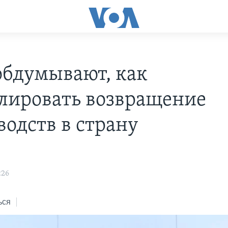
бдумывают, как
лировать возвращение
водств в страну
:26
ься