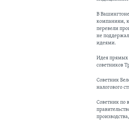
В Вашингтоне
компаниям, к
перевели про
не поддержал,
идеями.
Идея прямых 
советников Т
Советник Бел
налогового с
Советник по 
правительств
производства