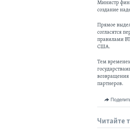
Министр фина
создание над
Прямое выдел
согласятся пе
правилами ВТ
США.
Тем временем
государствам
возвращения 
партнеров.
Поделит
Читайте 