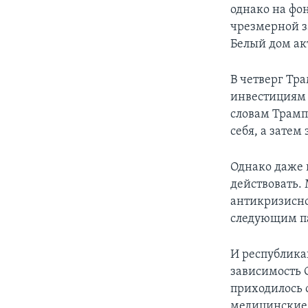
однако на фо
чрезмерной з
Белый дом ак
В четверг Тр
инвестициям 
словам Трамп
себя, а затем
Однако даже 
действовать. 
антикризисно
следующим па
И республика
зависимость С
приходилось 
медицинские 