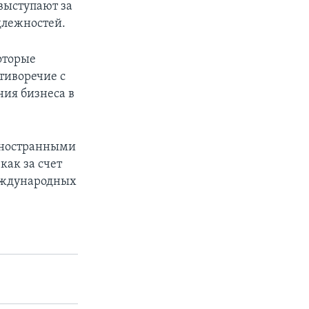
выступают за
длежностей.
оторые
отиворечие с
ия бизнеса в
иностранными
как за счет
международных