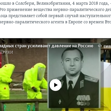
ошло в Солсбери, Великобритания, 4 марта 2018 года, 
 Это применение вещества нервно-паралитического де
азца представляет собой первый случай наступательно
ервно-паралитического агента в Европе со времен Вт
падных стран усиливают давление на Россию
EMB
МЕРИКИ
No media source currently available