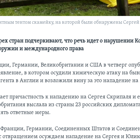
тным тентом скамейку, на которой были обнаружены Сергей
ех стран подчеркивают, что речь идет о нарушении К
оружии и международного права
ии, Германии, Великобритании и США в четверг опу
аявление, в котором осудили химическую атаку на бы
гента в Англии и возложили вину за это нападение на
ает причастность к нападению на Сергея Скрипаля и е
британия выслала из страны 23 российских дипломат
ять ответные меры.
Франции, Германии, Соединенных Штатов и Соедине
 с отвращением осуждаем нападение на Сергея и Юли