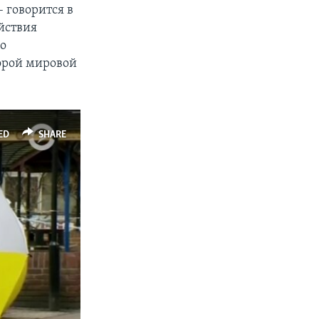
– говорится в
йствия
го
орой мировой
ED
SHARE