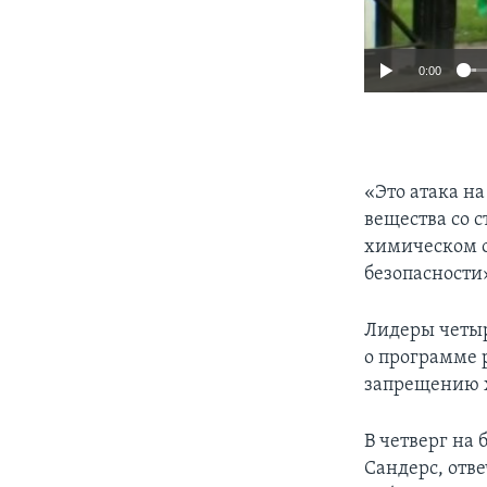
0:00
«Это атака н
вещества со 
химическом о
безопасности»
Лидеры четыр
о программе 
запрещению 
В четверг на
Сандерс, отве