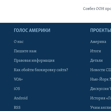
Совбез ООН про
ГОЛОС АМЕРИКИ
ПРОЕКТ
О нас
Америка
Пишите нам
Итоги
Правовая информация
Детали
Как обойти блокировку сайта?
Новости СШ
VOA+
Нью-Йорк 
iOS
Дискуссия 
Android
История «Г
RSS
Учим англ