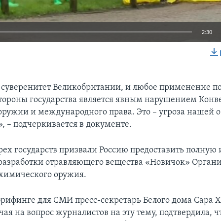
2:30
EMBED
а суверенитет Великобритании, и любое применение п
стороны государства является явным нарушением Конв
ружии и международного права. Это – угроза нашей 
, – подчеркивается в документе.
ех государств призвали Россию предоставить полну
разработки отравляющего вещества «Новичок» Орган
химического оружия.
 брифинге для СМИ пресс-секретарь Белого дома Сара 
чая на вопрос журналистов на эту тему, подтвердила, 