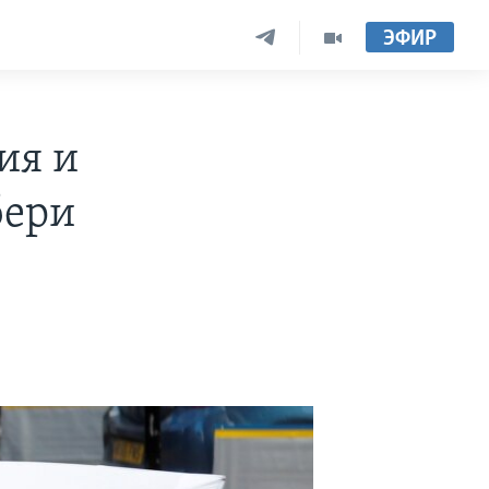
ЭФИР
ия и
бери