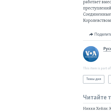
работает вме
преступлений.
Соединенные 
Королевством
Поделит
Рус
This item is part of
Темы дня
Читайте 
Никки Хейли: К