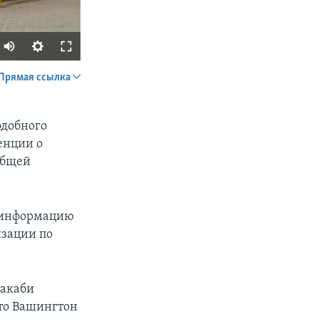
Прямая ссылка
SHARE
одобного
енции о
общей
ю информацию
px
width
изации по
Хакаби
что Вашингтон