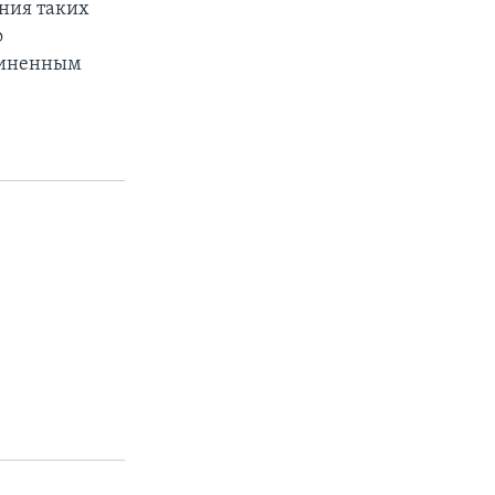
ения таких
о
единенным