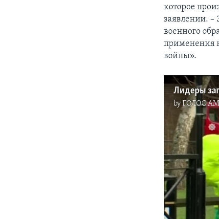
которое произ
заявлении. –
военного обр
применения н
войны».
Лидеры за
by
ГОЛОС А