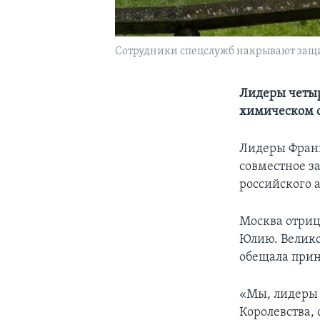
Сотрудники спецслужб накрывают защи
Лидеры четыр
химическом 
Лидеры Франц
совместное з
российского а
Москва отриц
Юлию. Велико
обещала прин
«Мы, лидеры 
Королевства,