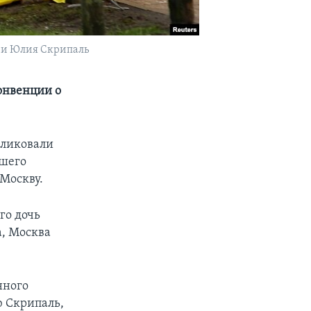
 и Юлия Скрипаль
онвенции о
бликовали
вшего
 Москву.
го дочь
а, Москва
нного
ю Скрипаль,